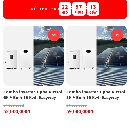
:
:
22
57
12
KẾT THÚC SAU
GIỜ
PHÚT
GIÂY
-5%
-3%
Combo inverter 1 pha Auxsol
Combo inverter 1 pha Auxsol
6K + Bình 16 Kwh Easyway
8K + Bình 16 Kwh Easyway
54,600,000đ
61,050,000đ
52,000,000đ
59,000,000đ