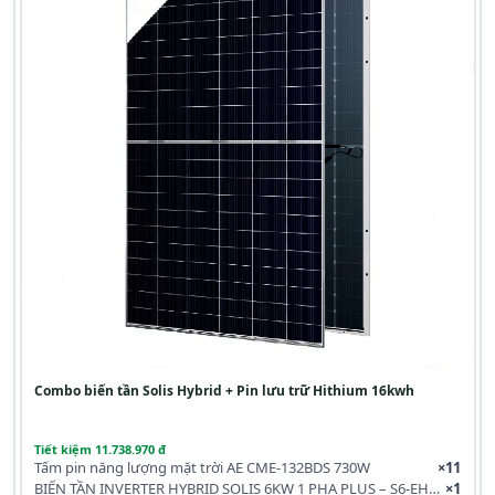
Combo biến tần Solis Hybrid + Pin lưu trữ Hithium 16kwh
Tiết kiệm 11.738.970 đ
Tấm pin năng lượng mặt trời AE CME-132BDS 730W
×11
BIẾN TẦN INVERTER HYBRID SOLIS 6KW 1 PHA PLUS – S6-EH1P6K-L-PLUS
×1