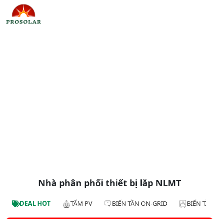
Nhà phân phối thiết bị lắp NLMT
DEAL HOT
TẤM PV
BIẾN TẦN ON-GRID
BIẾN TẦN 