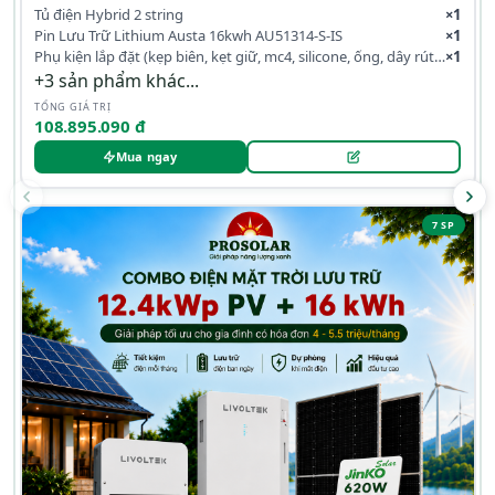
Tủ điện Hybrid 2 string
×1
Pin Lưu Trữ Lithium Austa 16kwh AU51314-S-IS
×1
Phụ kiện lắp đặt (kẹp biên, kẹt giữ, mc4, silicone, ống, dây rút, co)
×1
+3 sản phẩm khác...
TỔNG GIÁ TRỊ
108.895.090 đ
Mua ngay
7 SP