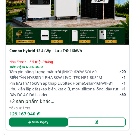
Combo Hybrid 12.4kWp - Lưu Trữ 16kWh
Hóa đơn: 4 - 5.5 triệu/tháng
Tiết kiệm 6.066.340 đ
Tấm pin năng lượng mặt trời JINKO-620W SOLAR
×20
BIẾN TẦN HYBRID 1 PHA 8KW LIVOLTEK HP1-8KS2M
×1
Pin lưu trữ 16kWh áp thấp Livoltek HomeCellar-16kWh-B1
×1
Phụ kiện lắp đặt (kẹp biên, kẹt giữ, mc4, silicone, ống, dây rút, co)
×1
Dây DC 4.0 Đỏ Leader
×50
+2 sản phẩm khác...
TỔNG GIÁ TRỊ
129.167.940 đ
Mua ngay