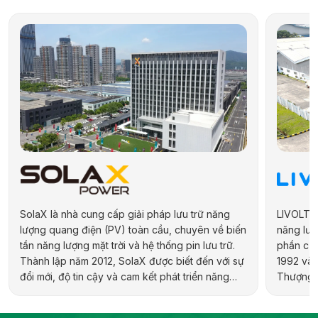
SolaX là nhà cung cấp giải pháp lưu trữ năng
LIVOLTEK
lượng quang điện (PV) toàn cầu, chuyên về biến
năng lượn
tần năng lượng mặt trời và hệ thống pin lưu trữ.
phần của
Thành lập năm 2012, SolaX được biết đến với sự
1992 và 
đổi mới, độ tin cậy và cam kết phát triển năng
Thượng H
lượng bền vững. Hãng cung cấp đa dạng sản
hợp kiến 
phẩm cho các ứng dụng dân dụng, thương mại,
địa phươ