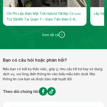
Chi Phí Lắp Điện Mặt Trời Hybrid 13kWp Có Lưu
Lắp hệ t
Trữ 15kWh Tại Quận 7 – Giảm Tiền Điện 5–6...
Xem tất cả
Bạn có câu hỏi hoặc phản hồi?
Nếu bạn có bất kỳ thắc mắc, góp ý, nhu cầu hỗ trợ hay sử dụng
dịch vụ, vui lòng điền thông tin vào biểu mẫu bên dưới. Mọi
thông tin của bạn sẽ được bảo mật tuyệt đối.
Theo dõi chúng tôi: