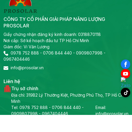
CÔNG TY CỔ PHẦN GIẢI PHÁP NĂNG LƯỢNG
PROSOLAR
Giấy chứng nhận đăng ký kinh doanh: 0318870118
Nơi cấp: Sở kế hoạch đầu tư TP Hồ Chí Minh
Giám đốc: Vi Văn Lương
0978 752 888
-
0706 844 440
-
0909807998
-
0967404446
info@prosolar.vn
Liên hệ
Trụ sở chính
Địa chỉ: 319B2 Lý Thường Kiệt, Phường Phú Thọ, TP Hồ Chí
Minh
Tel:
0978 752 888
-
0706 844 440
-
Email:
0909807998
-
0967404446
info@prosolar.vn
Phòng kỹ thuật
Tel:
0967666308
Email: info@prosolar.vn