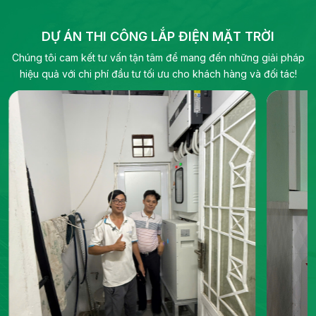
công nghiệp và quy mô tiện ích, bao gồm biến
pháp năn
tần hybrid, biến tần chuỗi và pin lưu trữ điện.
DỰ ÁN THI CÔNG LẮP ĐIỆN MẶT TRỜI
Chúng tôi cam kết tư vấn tận tâm để mang đến những giải pháp
hiệu quả với chi phí đầu tư tối ưu cho khách hàng và đối tác!