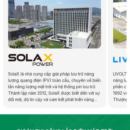
SolaX là nhà cung cấp giải pháp lưu trữ năng
LIVOLTEK
lượng quang điện (PV) toàn cầu, chuyên về biến
năng lượn
tần năng lượng mặt trời và hệ thống pin lưu trữ.
phần của
Thành lập năm 2012, SolaX được biết đến với sự
1992 và 
đổi mới, độ tin cậy và cam kết phát triển năng
Thượng H
lượng bền vững. Hãng cung cấp đa dạng sản
hợp kiến 
phẩm cho các ứng dụng dân dụng, thương mại,
địa phươ
công nghiệp và quy mô tiện ích, bao gồm biến
pháp năn
tần hybrid, biến tần chuỗi và pin lưu trữ điện.