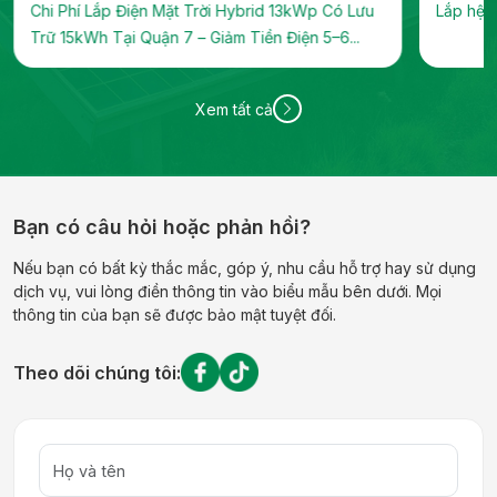
Chi Phí Lắp Điện Mặt Trời Hybrid 13kWp Có Lưu
Lắp hệ t
Trữ 15kWh Tại Quận 7 – Giảm Tiền Điện 5–6...
Xem tất cả
Bạn có câu hỏi hoặc phản hồi?
Nếu bạn có bất kỳ thắc mắc, góp ý, nhu cầu hỗ trợ hay sử dụng
dịch vụ, vui lòng điền thông tin vào biểu mẫu bên dưới. Mọi
thông tin của bạn sẽ được bảo mật tuyệt đối.
Theo dõi chúng tôi: