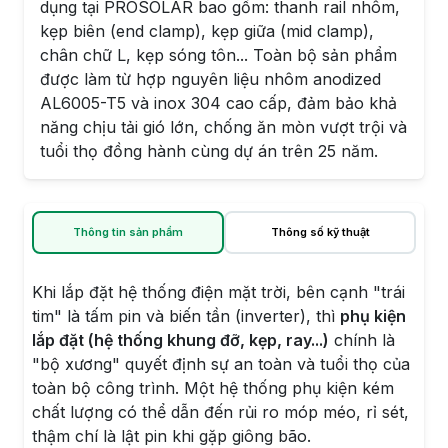
dụng tại PROSOLAR bao gồm: thanh rail nhôm,
kẹp biên (end clamp), kẹp giữa (mid clamp),
chân chữ L, kẹp sóng tôn... Toàn bộ sản phẩm
được làm từ hợp nguyên liệu nhôm anodized
AL6005-T5 và inox 304 cao cấp, đảm bảo khả
năng chịu tải gió lớn, chống ăn mòn vượt trội và
tuổi thọ đồng hành cùng dự án trên 25 năm.
Thông tin sản phẩm
Thông số kỹ thuật
Khi lắp đặt hệ thống điện mặt trời, bên cạnh "trái
tim" là tấm pin và biến tần (inverter), thì
phụ kiện
lắp đặt (hệ thống khung đỡ, kẹp, ray...)
chính là
"bộ xương" quyết định sự an toàn và tuổi thọ của
toàn bộ công trình. Một hệ thống phụ kiện kém
chất lượng có thể dẫn đến rủi ro móp méo, rỉ sét,
thậm chí là lật pin khi gặp giông bão.