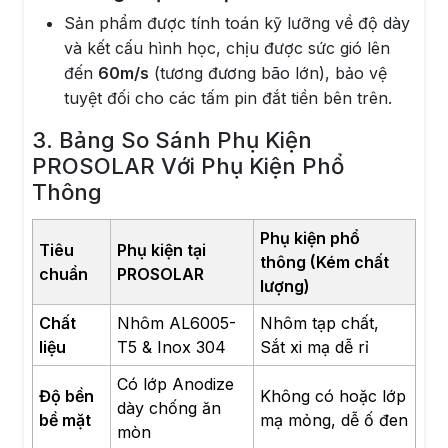
Sản phẩm được tính toán kỹ lưỡng về độ dày
và kết cấu hình học, chịu được sức gió lên
đến
60m/s
(tương đương bão lớn), bảo vệ
tuyệt đối cho các tấm pin đắt tiền bên trên.
3. Bảng So Sánh Phụ Kiện
PROSOLAR Với Phụ Kiện Phổ
Thông
Phụ kiện phổ
Tiêu
Phụ kiện tại
thông (Kém chất
chuẩn
PROSOLAR
lượng)
Chất
Nhôm AL6005-
Nhôm tạp chất,
liệu
T5 & Inox 304
Sắt xi mạ dễ rỉ
Có lớp Anodize
Độ bền
Không có hoặc lớp
dày chống ăn
bề mặt
mạ mỏng, dễ ố đen
mòn