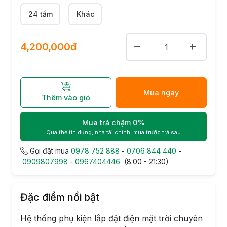
24 tấm
Khác
4,200,000đ
Mua ngay
Thêm vào giỏ
Mua trả chậm 0%
Qua thẻ tín dụng, nhà tài chính, mua trước trả sau
Gọi đặt mua
0978 752 888
-
0706 844 440
-
0909807998
-
0967404446
(8:00 - 21:30)
Đặc điểm nổi bật
Hệ thống phụ kiện lắp đặt điện mặt trời chuyên