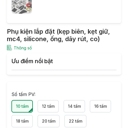
Phụ kiện lắp đặt (kẹp biên, kẹt giữ,
mc4, silicone, ống, dây rút, co)
Thông số
Ưu điểm nổi bật
Số tấm PV:
10 tấm
12 tấm
14 tấm
16 tấm
18 tấm
20 tấm
22 tấm