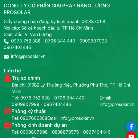
CÔNG TY CỔ PHẦN GIẢI PHÁP NĂNG LƯỢNG
PROSOLAR
Giấy chứng nhận đăng ký kinh doanh: 0318870118
Nơi cấp: Sở kế hoạch đầu tư TP Hồ Chí Minh
Giám đốc: Vi Văn Lương
0978 752 888
-
0706 844 440
-
0909807998
-
0967404446
info@prosolar.vn
Liên hệ
Trụ sở chính
Địa chỉ: 319B2 Lý Thường Kiệt, Phường Phú Thọ, TP Hồ Chí
Minh
Tel:
0978 752 888
-
0706 844 440
-
Email:
0909807998
-
0967404446
info@prosolar.vn
Phòng kỹ thuật
Tel:
0967666308
Email: info@prosolar.vn
Phòng kinh doanh dự án
Tel:
0909807998
-
0836870575
-
0967404446