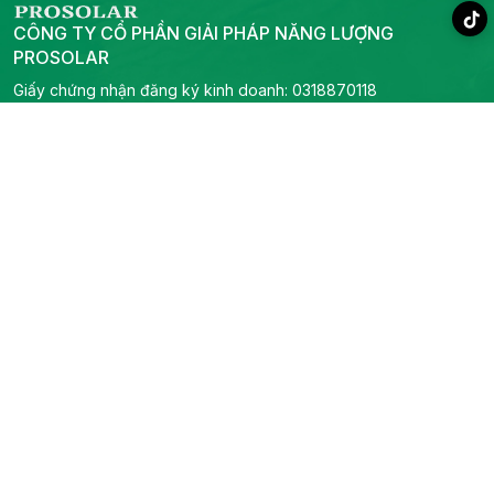
CÔNG TY CỔ PHẦN GIẢI PHÁP NĂNG LƯỢNG
PROSOLAR
Giấy chứng nhận đăng ký kinh doanh: 0318870118
Nơi cấp: Sở kế hoạch đầu tư TP Hồ Chí Minh
Giám đốc: Vi Văn Lương
0978 752 888
-
0706 844 440
-
0909807998
-
0967404446
info@prosolar.vn
Liên hệ
Trụ sở chính
Địa chỉ: 319B2 Lý Thường Kiệt, Phường Phú Thọ, TP Hồ Chí
Minh
Tel:
0978 752 888
-
0706 844 440
-
Email:
0909807998
-
0967404446
info@prosolar.vn
Phòng kỹ thuật
Tel:
0967666308
Email: info@prosolar.vn
Phòng kinh doanh dự án
Tel:
0909807998
-
0836870575
-
0967404446