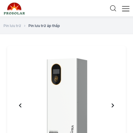
Pin lưu trữ
›
Pin lưu trữ áp thấp