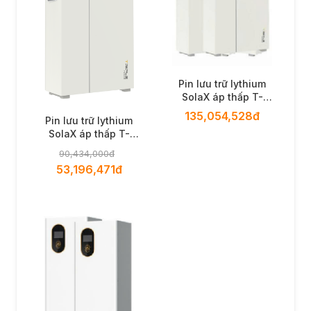
Pin lưu trữ lythium
SolaX áp thấp T-
BAT-SYS-LV D150 X2
135,054,528đ
Pin lưu trữ lythium
+ inverter
SolaX áp thấp T-
BAT-SYS-LV D150
90,434,000đ
Pro
53,196,471đ