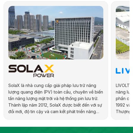
SolaX là nhà cung cấp giải pháp lưu trữ năng
LIVOLTEK
lượng quang điện (PV) toàn cầu, chuyên về biến
năng lượn
tần năng lượng mặt trời và hệ thống pin lưu trữ.
phần của
Thành lập năm 2012, SolaX được biết đến với sự
1992 và 
đổi mới, độ tin cậy và cam kết phát triển năng
Thượng H
lượng bền vững. Hãng cung cấp đa dạng sản
hợp kiến 
phẩm cho các ứng dụng dân dụng, thương mại,
địa phươ
công nghiệp và quy mô tiện ích, bao gồm biến
pháp năn