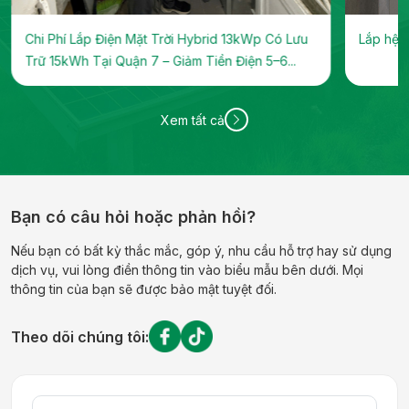
Chi Phí Lắp Điện Mặt Trời Hybrid 13kWp Có Lưu
Lắp hệ t
Trữ 15kWh Tại Quận 7 – Giảm Tiền Điện 5–6...
Xem tất cả
Bạn có câu hỏi hoặc phản hồi?
Nếu bạn có bất kỳ thắc mắc, góp ý, nhu cầu hỗ trợ hay sử dụng
dịch vụ, vui lòng điền thông tin vào biểu mẫu bên dưới. Mọi
thông tin của bạn sẽ được bảo mật tuyệt đối.
Theo dõi chúng tôi: