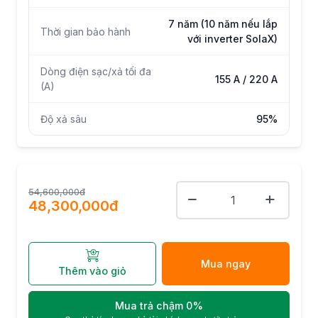
7 năm (10 năm nếu lắp
Thời gian bảo hành
với inverter SolaX)
Dòng điện sạc/xả tối đa
155 A / 220 A
(A)
Độ xả sâu
95%
54,600,000đ
48,300,000đ
Mua ngay
Thêm vào giỏ
Mua trả chậm 0%