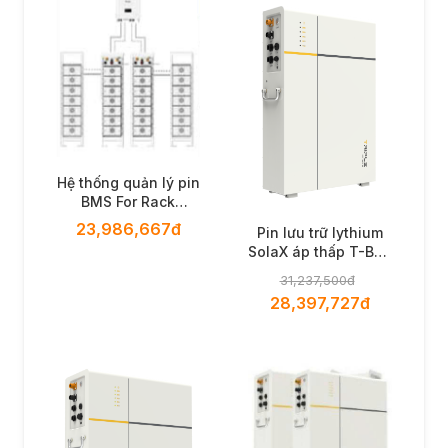
Hệ thống quản lý pin
BMS For Rack
Battery 14.3kWh
23,986,667đ
Pin lưu trữ lythium
IP20(7 pcs lythium)
SolaX áp thấp T-BAT
TSYS-D53
31,237,500đ
28,397,727đ