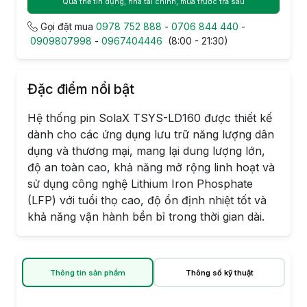
Qua thẻ tín dụng, nhà tài chính, mua trước trả sau
Gọi đặt mua
0978 752 888
-
0706 844 440
-
0909807998
-
0967404446
(8:00 - 21:30)
Đặc điểm nổi bật
Hệ thống pin SolaX TSYS-LD160 được thiết kế
dành cho các ứng dụng lưu trữ năng lượng dân
dụng và thương mại, mang lại dung lượng lớn,
độ an toàn cao, khả năng mở rộng linh hoạt và
sử dụng công nghệ Lithium Iron Phosphate
(LFP) với tuổi thọ cao, độ ổn định nhiệt tốt và
khả năng vận hành bền bỉ trong thời gian dài.
Thông tin sản phẩm
Thông số kỹ thuật