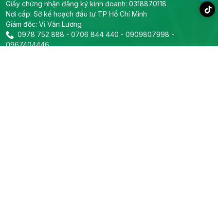
Giấy chứng nhận đăng ký kinh doanh: 0318870118
Nơi cấp: Sở kế hoạch đầu tư TP Hồ Chí Minh
Giám đốc: Vi Văn Lương
0978 752 888
-
0706 844 440
-
0909807998
-
0967404446
info@prosolar.vn
Liên hệ
Trụ sở chính
Địa chỉ: 319B2 Lý Thường Kiệt, Phường Phú Thọ, TP Hồ Chí
Minh
Tel:
0978 752 888
-
0706 844 440
-
Email:
0909807998
-
0967404446
info@prosolar.vn
Phòng kỹ thuật
Tel:
0967666308
Email: info@prosolar.vn
Phòng kinh doanh dự án
Tel:
0909807998
-
0836870575
-
0967404446
Email: info@prosolar.vn
Theo dõi Prosolar
Về Prosolar