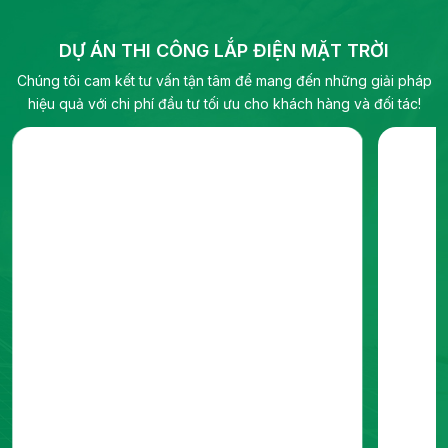
công nghiệp và quy mô tiện ích, bao gồm biến
tần hybrid, biến tần chuỗi và pin lưu trữ điện.
DỰ ÁN THI CÔNG LẮP ĐIỆN MẶT TRỜI
Chúng tôi cam kết tư vấn tận tâm để mang đến những giải pháp
hiệu quả với chi phí đầu tư tối ưu cho khách hàng và đối tác!