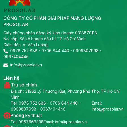
CÔNG TY CỔ PHẦN GIẢI PHÁP NĂNG LƯỢNG
PROSOLAR
Giấy chứng nhận đăng ký kinh doanh: 0318870118
Nơi cấp: Sở kế hoạch đầu tư TP Hồ Chí Minh
Giám đốc: Vi Văn Lương
0978 752 888
-
0706 844 440
-
0909807998
-
0967404446
info@prosolar.vn
Liên hệ
Trụ sở chính
Địa chỉ: 319B2 Lý Thường Kiệt, Phường Phú Thọ, TP Hồ Chí
Minh
Tel:
0978 752 888
-
0706 844 440
-
Email:
0909807998
-
0967404446
info@prosolar.vn
Phòng kỹ thuật
Tel:
0967666308
Email: info@prosolar.vn