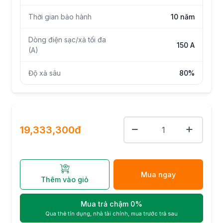
Thời gian bảo hành
10 năm
Dòng điện sạc/xả tối đa
150 A
(A)
Độ xả sâu
80%
19,333,300đ
Mua ngay
Thêm vào giỏ
Mua trả chậm 0%
Qua thẻ tín dụng, nhà tài chính, mua trước trả sau