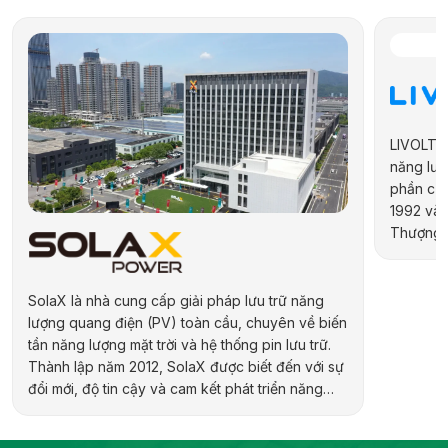
LIVOLTEK
năng lượn
phần của
1992 và 
Thượng H
hợp kiến 
địa phươ
pháp năn
SolaX là nhà cung cấp giải pháp lưu trữ năng
lượng quang điện (PV) toàn cầu, chuyên về biến
tần năng lượng mặt trời và hệ thống pin lưu trữ.
Thành lập năm 2012, SolaX được biết đến với sự
đổi mới, độ tin cậy và cam kết phát triển năng
lượng bền vững. Hãng cung cấp đa dạng sản
phẩm cho các ứng dụng dân dụng, thương mại,