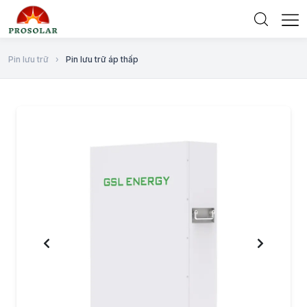
Pin lưu trữ
›
Pin lưu trữ áp thấp