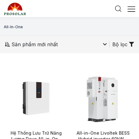
All-In-One
Sản phẩm mới nhất
Bộ lọc
Hệ Thống Lưu Trữ Năng
All-in-One Livoltek BESS
Lượng Deye All-in-One
Hybrid inverter 60kW +