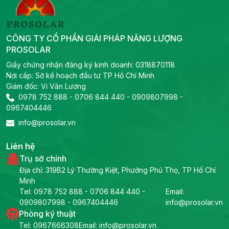
CÔNG TY CỔ PHẦN GIẢI PHÁP NĂNG LƯỢNG
PROSOLAR
Giấy chứng nhận đăng ký kinh doanh: 0318870118
Nơi cấp: Sở kế hoạch đầu tư TP Hồ Chí Minh
Giám đốc: Vi Văn Lương
0978 752 888
-
0706 844 440
-
0909807998
-
0967404446
info@prosolar.vn
Liên hệ
Trụ sở chính
Địa chỉ: 319B2 Lý Thường Kiệt, Phường Phú Thọ, TP Hồ Chí
Minh
Tel:
0978 752 888
-
0706 844 440
-
Email:
0909807998
-
0967404446
info@prosolar.vn
Phòng kỹ thuật
Tel:
0967666308
Email: info@prosolar.vn