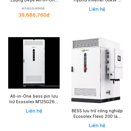
RW-F5.3-1H3
Lưu trữ 120kWh – Giải
47,623,680đ
Liên hệ
Pháp Lưu Trữ Năng
39,686,760đ
Lượng All-in-One
All-in-One bess pin lưu
trữ Ecosolex M125G261A
(261kWh/125kW)
Liên hệ
BESS lưu trữ công nghiệp
Ecosolex Flexo 200 làm
mát bằng dung dịch
Liên hệ
Flexo 200