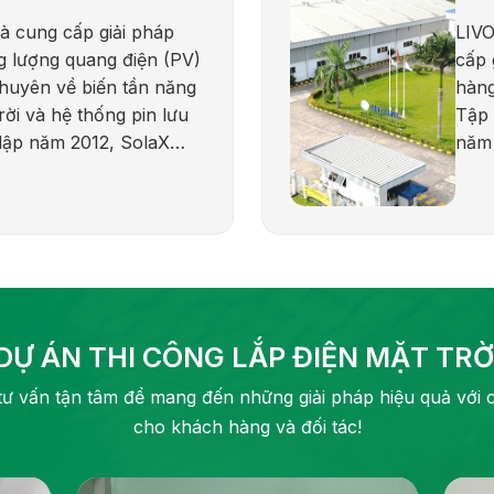
à cung cấp giải pháp
LIVO
g lượng quang điện (PV)
cấp 
chuyên về biến tần năng
hàng
rời và hệ thống pin lưu
Tập 
 lập năm 2012, SolaX
năm 
ến với sự đổi mới, độ tin
dịch
kết phát triển năng
(603
vững. Hãng cung cấp đa
hợp 
hẩm cho các ứng dụng
với 
thương mại, công nghiệp
chắc
iện ích, bao gồm biến
năng
 biến tần chuỗi và pin
quốc
DỰ ÁN THI CÔNG LẮP ĐIỆN MẶT TRỜ
.
tư vấn tận tâm để mang đến những giải pháp hiệu quả với ch
cho khách hàng và đối tác!