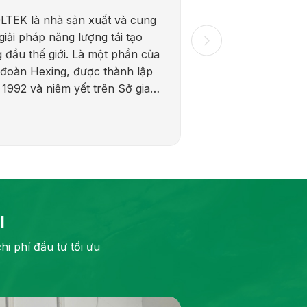
LTEK là nhà sản xuất và cung
giải pháp năng lượng tái tạo
 đầu thế giới. Là một phần của
đoàn Hexing, được thành lập
1992 và niêm yết trên Sở giao
 chứng khoán Thượng Hải
556) năm 2016, LIVOLTEK kết
kiến ​​thức toàn cầu sâu rộng
kinh nghiệm địa phương vững
 để cung cấp các giải pháp
 lượng phù hợp tại hơn 110
 gia.
I
i phí đầu tư tối ưu