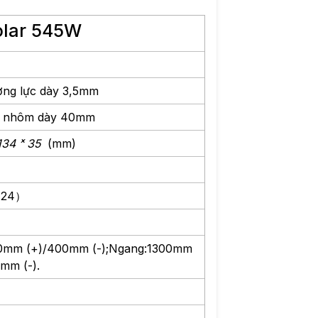
olar 545W
ờng lực dày 3,5mm
m nhôm dày 40mm
134 ˣ 35
(mm)
×24）
0mm (+)/400mm (-);Ngang:1300mm
mm (-).