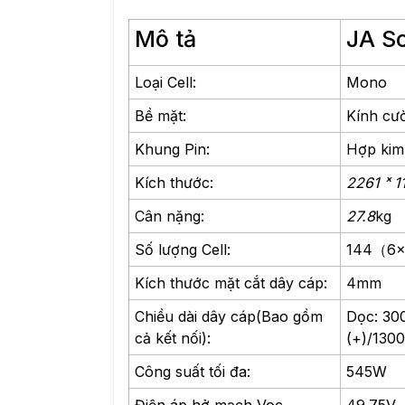
Mô tả
JA S
Loại Cell:
Mono
Bề mặt:
Kính cư
Khung Pin:
Hợp ki
Kích thước:
2261 ˣ 1
Cân nặng:
27.8
kg
Số lượng Cell:
144（6
Kích thước mặt cắt dây cáp:
4mm
Chiều dài dây cáp(Bao gồm
Dọc: 30
cả kết nối):
(+)/1300
Công suất tối đa:
545W