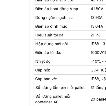
Điện áp hở mạch Voc
49.75V
Điện áp hoạt động Vmp
41.80V
Dòng ngắn mạch Isc
13.93A
Điện áp định mức
13.04A
Hiệu suất tối đa:
21.1%
Hộp đựng mối nối:
IP68，3 
Điện áp tối đa:
1000V/
Nhiệt độ:
-40℃～
Cáp nối:
QC4. 10(
Cấp bảo vệ:
IP68, vậ
Số lượng tấm pin mỗi pallet
31 tấm/ 
Số lượng pallet mỗi
20 palle
container 40: