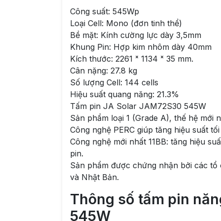
Công suất: 545Wp
Loại Cell: Mono (đơn tinh thể)
Bề mặt: Kính cường lực dày 3,5mm
Khung Pin: Hợp kim nhôm dày 40mm
Kích thước: 2261 ˣ 1134 ˣ 35 mm.
Cân nặng: 27.8 kg
Số lượng Cell: 144 cells
Hiệu suất quang năng: 21.3%
Tấm pin JA Solar JAM72S30 545W
Sản phẩm loại 1 (Grade A), thế hệ mới n
Công nghệ PERC giúp tăng hiệu suất tối
Công nghệ mới nhất 11BB: tăng hiệu suất
pin.
Sản phẩm được chứng nhận bởi các tổ 
và Nhật Bản.
Thông số tấm pin năng
545W