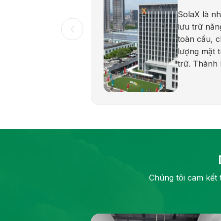
SolaX là nh
lưu trữ năn
toàn cầu, 
lượng mặt t
trữ. Thành
được biết đ
cậy và cam 
lượng bền 
dạng sản p
dân dụng, 
và quy mô t
tần hybrid,
lưu trữ điện
Chúng tôi cam kết 