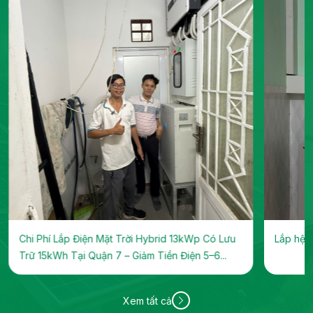
Chi Phí Lắp Điện Mặt Trời Hybrid 13kWp Có Lưu
Lắp hệ t
Trữ 15kWh Tại Quận 7 – Giảm Tiền Điện 5–6...
Xem tất cả