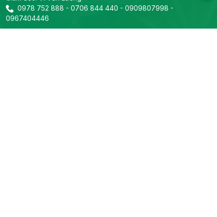
0978 752 888
-
0706 844 440
-
0909807998
-
0967404446
info@prosolar.vn
Liên hệ
Trụ sở chính
Địa chỉ: 319B2 Lý Thường Kiệt, Phường Phú Thọ, TP Hồ Chí
Minh
Tel:
0978 752 888
-
0706 844 440
-
Email:
0909807998
-
0967404446
info@prosolar.vn
Phòng kỹ thuật
Tel:
0967666308
Email: info@prosolar.vn
Phòng kinh doanh dự án
Tel:
0909807998
-
0836870575
-
0967404446
Email: info@prosolar.vn
Theo dõi Prosolar
Về Prosolar
Sản phẩm
Giải pháp