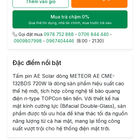
Thêm vào giỏ
Mua trả chậm 0%
Qua thẻ tín dụng, nhà tài chính, mua trước trả sau
Gọi đặt mua
0978 752 888
-
0706 844 440
-
0909807998
-
0967404446
(8:00 - 21:30)
Đặc điểm nổi bật
Tấm pin AE Solar dòng METEOR AE CME-
132BDS 720W là dòng sản phẩm hiệu suất cao
thế hệ mới, tích hợp công nghệ tế bào quang
điện n-type TOPCon tiên tiến. Với thiết kế hai
mặt kính cường lực (Bifacial Double-Glass), sản
phẩm được tối ưu hóa để khai thác tối đa nguồn
năng lượng từ cả hai mặt, mang lại tổng công
suất vượt trội cho hệ thống điện mặt trời.