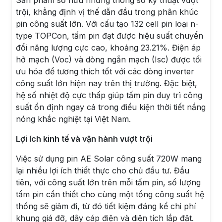
Sản phẩm sở hữu những thông số kỹ thuật vượt
trội, khẳng định vị thế dẫn đầu trong phân khúc
pin công suất lớn. Với cấu tạo 132 cell pin loại n-
type TOPCon, tấm pin đạt được hiệu suất chuyển
đổi năng lượng cực cao, khoảng 23.21%. Điện áp
hở mạch (Voc) và dòng ngắn mạch (Isc) được tối
ưu hóa để tương thích tốt với các dòng inverter
công suất lớn hiện nay trên thị trường. Đặc biệt,
hệ số nhiệt độ cực thấp giúp tấm pin duy trì công
suất ổn định ngay cả trong điều kiện thời tiết nắng
nóng khắc nghiệt tại Việt Nam.
Lợi ích kinh tế và vận hành vượt trội
Việc sử dụng pin AE Solar công suất 720W mang
lại nhiều lợi ích thiết thực cho chủ đầu tư. Đầu
tiên, với công suất lớn trên mỗi tấm pin, số lượng
tấm pin cần thiết cho cùng một tổng công suất hệ
thống sẽ giảm đi, từ đó tiết kiệm đáng kể chi phí
khung giá đỡ, dây cáp điện và diện tích lắp đặt.