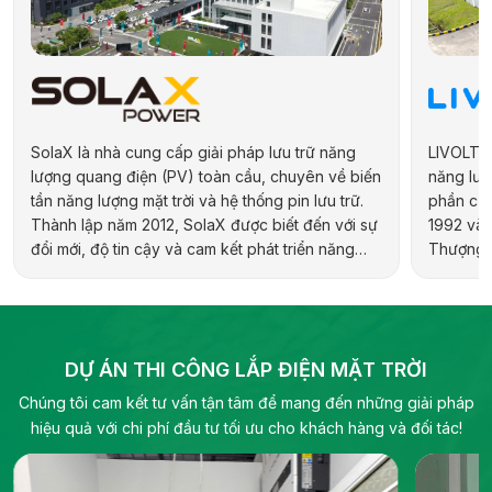
SolaX là nhà cung cấp giải pháp lưu trữ năng
LIVOLTEK
lượng quang điện (PV) toàn cầu, chuyên về biến
năng lượn
tần năng lượng mặt trời và hệ thống pin lưu trữ.
phần của
Thành lập năm 2012, SolaX được biết đến với sự
1992 và 
đổi mới, độ tin cậy và cam kết phát triển năng
Thượng H
lượng bền vững. Hãng cung cấp đa dạng sản
hợp kiến 
phẩm cho các ứng dụng dân dụng, thương mại,
địa phươ
công nghiệp và quy mô tiện ích, bao gồm biến
pháp năn
tần hybrid, biến tần chuỗi và pin lưu trữ điện.
DỰ ÁN THI CÔNG LẮP ĐIỆN MẶT TRỜI
Chúng tôi cam kết tư vấn tận tâm để mang đến những giải pháp
hiệu quả với chi phí đầu tư tối ưu cho khách hàng và đối tác!