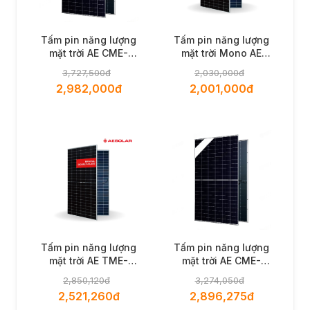
Tấm pin năng lượng
Tấm pin năng lượng
mặt trời AE CME-
mặt trời Mono AE
132BDS 710W
CMD-144BDS 580W
3,727,500đ
2,030,000đ
2,982,000đ
2,001,000đ
Tấm pin năng lượng
Tấm pin năng lượng
mặt trời AE TME-
mặt trời AE CME-
120BDS 630W
132BDS 730W
2,850,120đ
3,274,050đ
2,521,260đ
2,896,275đ