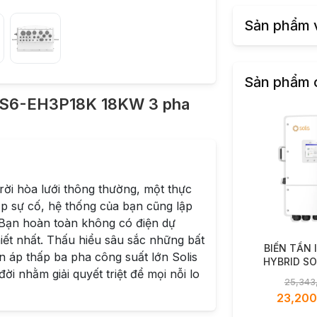
Sản phẩm 
Sản phẩm 
ấp S6-EH3P18K 18KW 3 pha
ời hòa lưới thông thường, một thực
gặp sự cố, hệ thống của bạn cũng lập
 Bạn hoàn toàn không có điện dự
ết nhất. Thấu hiểu sâu sắc những bất
BIẾN TẦN 
ện áp thấp ba pha công suất lớn Solis
HYBRID SO
 nhằm giải quyết triệt để mọi nỗi lo
PHA PLUS – 
25,343
L-P
23,20