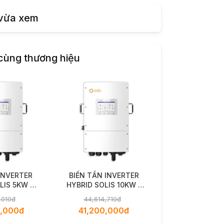
vừa xem
cùng thương hiệu
INVERTER
BIẾN TẦN INVERTER
LIS 5KW 1
HYBRID SOLIS 10KW 1
S6-EH1P5K-
PHA PLUS – S6-
,010đ
44,614,710đ
LUS
EH1P10K-L-PLUS
0,000đ
41,200,000đ