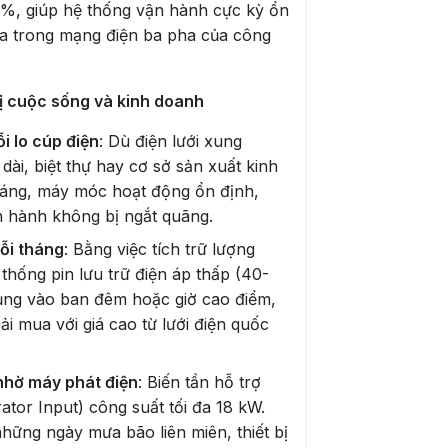
0%, giúp hệ thống vận hành cực kỳ ổn
ha trong mạng điện ba pha của công
trị cuộc sống và kinh doanh
i lo cúp điện
: Dù điện lưới xung
ài, biệt thự hay cơ sở sản xuất kinh
sáng, máy móc hoạt động ổn định,
n hành không bị ngắt quãng.
mỗi tháng
: Bằng việc tích trữ lượng
thống pin lưu trữ điện áp thấp (40-
dụng vào ban đêm hoặc giờ cao điểm,
ải mua với giá cao từ lưới điện quốc
 nhờ máy phát điện
: Biến tần hỗ trợ
tor Input) công suất tối đa 18 kW.
những ngày mưa bão liên miên, thiết bị