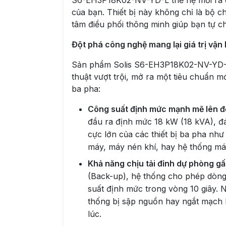
S6-EH3P18K02-NV-YD-L thế hệ mới ra đời
của bạn. Thiết bị này không chỉ là bộ c
tâm điều phối thông minh giúp bạn tự c
Đột phá công nghệ mang lại giá trị vận
Sản phẩm Solis S6-EH3P18K02-NV-YD-L
thuật vượt trội, mở ra một tiêu chuẩn m
ba pha:
Công suất định mức mạnh mẽ lên 
đầu ra định mức 18 kW (18 kVA), đ
cực lớn của các thiết bị ba pha như
máy, máy nén khí, hay hệ thống má
Khả năng chịu tải đỉnh dự phòng gấ
(Back-up), hệ thống cho phép dòng
suất định mức trong vòng 10 giây. 
thống bị sập nguồn hay ngắt mạch 
lúc.