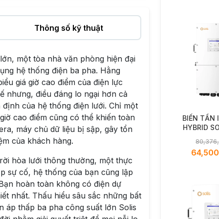
Thông số kỹ thuật
lớn, một tòa nhà văn phòng hiện đại
dụng hệ thống điện ba pha. Hằng
iểu giá giờ cao điểm của điện lực
hế nhưng, điều đáng lo ngại hơn cả
n định của hệ thống điện lưới. Chỉ một
 giờ cao điểm cũng có thể khiến toàn
BIẾN TẦN 
HYBRID SO
a, máy chủ dữ liệu bị sập, gây tổn
18kW - S
iệm của khách hàng.
80,376
EH1P18K03
64,50
ời hòa lưới thông thường, một thực
gặp sự cố, hệ thống của bạn cũng lập
 Bạn hoàn toàn không có điện dự
ết nhất. Thấu hiểu sâu sắc những bất
ện áp thấp ba pha công suất lớn Solis