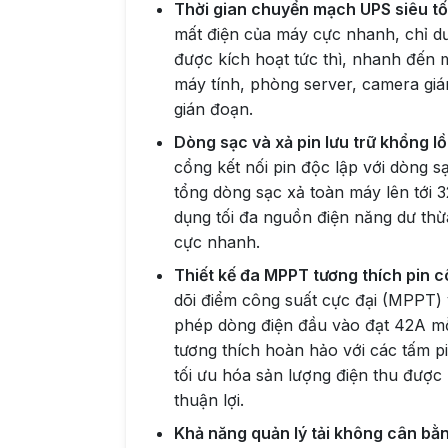
Thời gian chuyển mạch UPS siêu t
mất điện của máy cực nhanh, chỉ dướ
được kích hoạt tức thì, nhanh đến 
máy tính, phòng server, camera giá
gián đoạn.
Dòng sạc và xả pin lưu trữ khổng l
cổng kết nối pin độc lập với dòng s
tổng dòng sạc xả toàn máy lên tới 
dụng tối đa nguồn điện năng dư thừa
cực nhanh.
Thiết kế đa MPPT tương thích pin 
dõi điểm công suất cực đại (MPPT) v
phép dòng điện đầu vào đạt 42A mỗ
tương thích hoàn hảo với các tấm pi
tối ưu hóa sản lượng điện thu được k
thuận lợi.
Khả năng quản lý tải không cân bằ