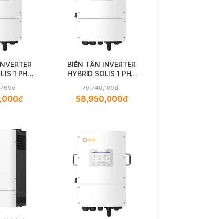
INVERTER
BIẾN TẦN INVERTER
LIS 1 PHA
HYBRID SOLIS 1 PHA
olis S6-
16kW - Solis S6-
,769đ
70,740,180đ
-NV-YD-L
EH1P16K03-NV-YD-L
,000đ
58,950,000đ