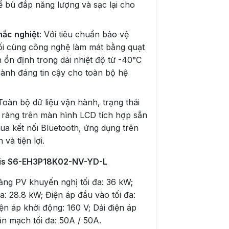
ể bù đắp năng lượng và sạc lại cho
hắc nghiệt
: Với tiêu chuẩn bảo vệ
ối cùng công nghệ làm mát bằng quạt
h ổn định trong dải nhiệt độ từ -40°C
hành đáng tin cậy cho toàn bộ hệ
 Toàn bộ dữ liệu vận hành, trạng thái
õ ràng trên màn hình LCD tích hợp sẵn
ua kết nối Bluetooth, ứng dụng trên
và tiện lợi.
Solis S6-EH3P18K02-NV-YD-L
ảng PV khuyến nghị tối đa: 36 kW;
: 28.8 kW; Điện áp đầu vào tối đa:
ện áp khởi động: 160 V; Dải điện áp
n mạch tối đa: 50A / 50A.