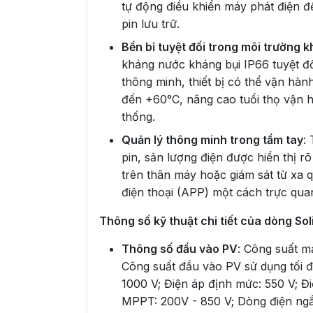
tự động điều khiển máy phát điện đ
pin lưu trữ.
Bền bỉ tuyệt đối trong môi trường k
kháng nước kháng bụi IP66 tuyệt đ
thông minh, thiết bị có thể vận hàn
đến +60°C, nâng cao tuổi thọ vận 
thống.
Quản lý thông minh trong tầm tay
:
pin, sản lượng điện được hiển thị r
trên thân máy hoặc giám sát từ xa q
điện thoại (APP) một cách trực quan 
Thông số kỹ thuật chi tiết của dòng 
Thông số đầu vào PV
: Công suất m
Công suất đầu vào PV sử dụng tối đa
1000 V; Điện áp định mức: 550 V; Đi
MPPT: 200V - 850 V; Dòng điện ngắ