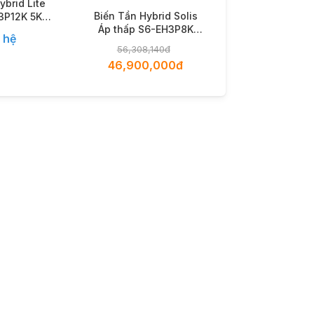
ybrid Lite
Biến Tần Hybrid Solis
H3P12K 5KW
Áp thấp S6-EH3P8K
ha
 hệ
8KW 3 pha
56,308,140đ
46,900,000đ