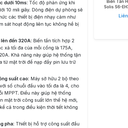
Biến Tần H
ốc dưới 10ms
: Tốc độ phản ứng khi
Solis S6-E
i 10 mili giây. Dòng điện dự phòng sẽ
1 p
Liên
mức các thiết bị điện nhạy cảm như
m sát hoạt động liên tục không hề bị
ồ lên đến 320A
: Biến tần tích hợp 2
ạc xả tối đa của mỗi cổng là 175A,
320A. Khả năng này giúp hệ thống tận
 từ mặt trời để nạp đầy pin lưu trữ
công suất cao
: Máy sở hữu 2 bộ theo
ới số chuỗi đầu vào tối đa là 4, cho
i MPPT. Điều này giúp hệ thống
n mặt trời công suất lớn thế hệ mới,
ể cả trong điều kiện thời tiết không
ng pha
: Thiết bị hỗ trợ công suất đầu