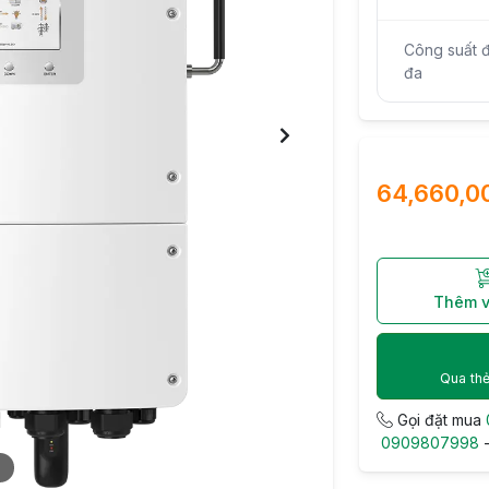
Công suất đ
đa
64,660,0
Thêm v
Qua thẻ
Gọi đặt mua
0909807998
5