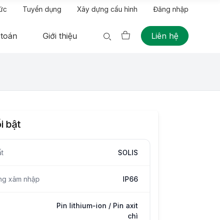
tức
Tuyển dụng
Xây dựng cấu hình
Đăng nhập
 toán
Giới thiệu
Liên hệ
i bật
t
SOLIS
ng xâm nhập
IP66
Pin lithium-ion / Pin axit
chì