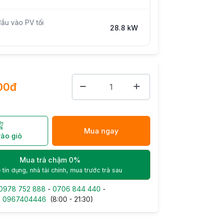
ầu vào PV tối
28.8 kW
00đ
Mua ngay
ào giỏ
Mua trả chậm 0%
 tín dụng, nhà tài chính, mua trước trả sau
0978 752 888
-
0706 844 440
-
-
0967404446
(8:00 - 21:30)