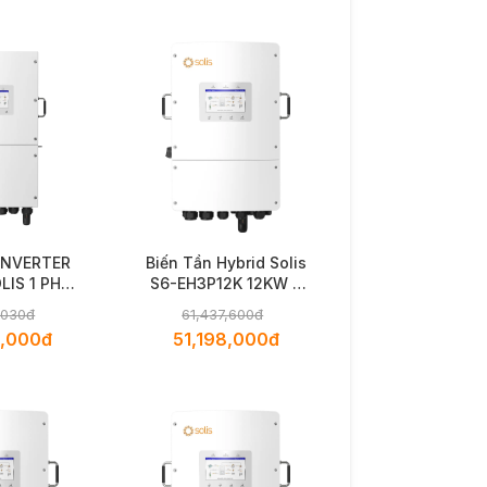
INVERTER
Biến Tần Hybrid Solis
LIS 1 PHA
S6-EH3P12K 12KW 3
olis S6-
pha
,030đ
61,437,600đ
-NV-YD-L
0,000đ
51,198,000đ