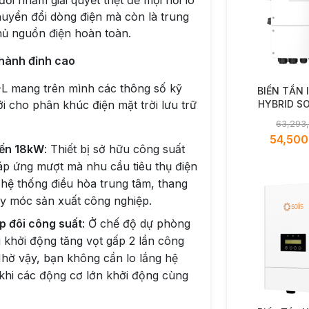
 nhằm giải quyết triệt để mọi nỗi lo
huyển đổi dòng điện mà còn là trung
hủ nguồn điện hoàn toàn.
 hành đỉnh cao
 mang trên mình các thông số kỹ
BIẾN TẦN 
HYBRID SO
ới cho phân khúc điện mặt trời lưu trữ
14kW - S
63,293
EH1P14K03
54,500
đến 18kW
: Thiết bị sở hữu công suất
áp ứng mượt mà nhu cầu tiêu thụ điện
 hệ thống điều hòa trung tâm, thang
y móc sản xuất công nghiệp.
p đôi công suất
: Ở chế độ dự phòng
 khởi động tăng vọt gấp 2 lần công
Nhờ vậy, bạn không cần lo lắng hệ
khi các động cơ lớn khởi động cùng