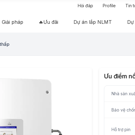
Hỏi đáp
Profile
Tin 
Giải pháp
🔥Ưu đãi
Dự án lắp NLMT
Dự
 thấp
Ưu điểm nổ
Nhà sản xuấ
Bảo vệ chố
Hỗ trợ pin