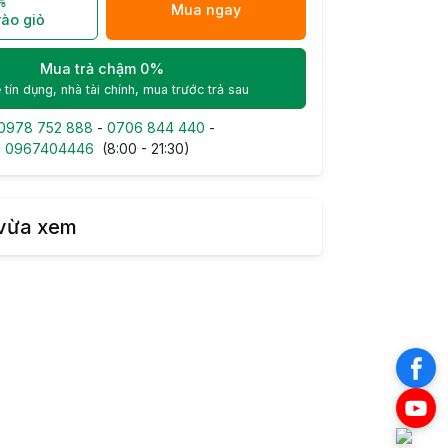
Mua ngay
ào giỏ
Mua trả chậm 0%
 tín dụng, nhà tài chính, mua trước trả sau
0978 752 888
-
0706 844 440
-
-
0967404446
(8:00 - 21:30)
vừa xem