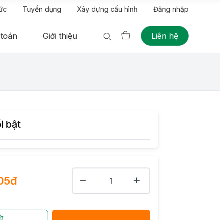
tức
Tuyển dụng
Xây dựng cấu hình
Đăng nhập
 toán
Giới thiệu
Liên hệ
i bật
705đ