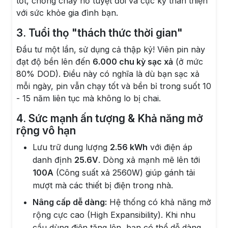
tốt, chống cháy nổ tuyệt đối và cực kỳ thân thiện
với sức khỏe gia đình bạn.
3. Tuổi thọ "thách thức thời gian"
Đầu tư một lần, sử dụng cả thập kỷ! Viên pin này
đạt độ bền lên đến
6.000 chu kỳ sạc xả
(ở mức
80% DOD). Điều này có nghĩa là dù bạn sạc xả
mỗi ngày, pin vẫn chạy tốt và bền bỉ trong suốt 10
- 15 năm liên tục mà không lo bị chai.
4. Sức mạnh ấn tượng & Khả năng mở
rộng vô hạn
Lưu trữ dung lượng
2.56 kWh
với điện áp
danh định
25.6V
. Dòng xả mạnh mẽ lên tới
100A
(Công suất xả 2560W) giúp gánh tải
mượt mà các thiết bị điện trong nhà.
Nâng cấp dễ dàng:
Hệ thống có khả năng mở
rộng cực cao (High Expansibility). Khi nhu
cầu dùng điện tăng lên, bạn có thể dễ dàng