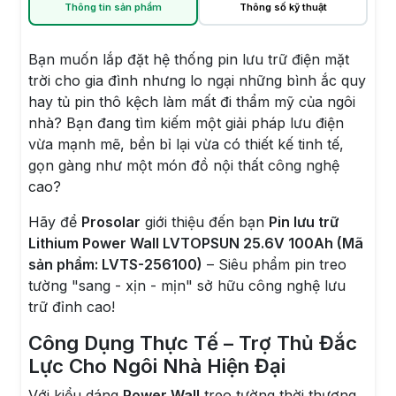
Thông tin sản phẩm
Thông số kỹ thuật
Bạn muốn lắp đặt hệ thống pin lưu trữ điện mặt
trời cho gia đình nhưng lo ngại những bình ắc quy
hay tủ pin thô kệch làm mất đi thẩm mỹ của ngôi
nhà? Bạn đang tìm kiếm một giải pháp lưu điện
vừa mạnh mẽ, bền bỉ lại vừa có thiết kế tinh tế,
gọn gàng như một món đồ nội thất công nghệ
cao?
Hãy để
Prosolar
giới thiệu đến bạn
Pin lưu trữ
Lithium Power Wall LVTOPSUN 25.6V 100Ah (Mã
sản phẩm: LVTS-256100)
– Siêu phẩm pin treo
tường "sang - xịn - mịn" sở hữu công nghệ lưu
trữ đỉnh cao!
Công Dụng Thực Tế – Trợ Thủ Đắc
Lực Cho Ngôi Nhà Hiện Đại
Với kiểu dáng
Power Wall
treo tường thời thượng,