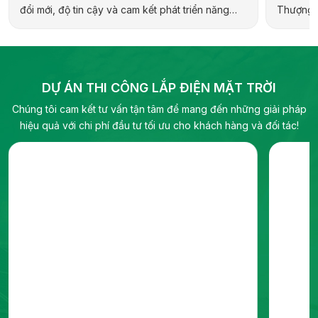
đổi mới, độ tin cậy và cam kết phát triển năng
Thượng H
lượng bền vững. Hãng cung cấp đa dạng sản
hợp kiến 
phẩm cho các ứng dụng dân dụng, thương mại,
địa phươ
công nghiệp và quy mô tiện ích, bao gồm biến
pháp năn
tần hybrid, biến tần chuỗi và pin lưu trữ điện.
DỰ ÁN THI CÔNG LẮP ĐIỆN MẶT TRỜI
Chúng tôi cam kết tư vấn tận tâm để mang đến những giải pháp
hiệu quả với chi phí đầu tư tối ưu cho khách hàng và đối tác!