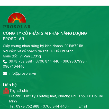
CÔNG TY CỔ PHẦN GIẢI PHÁP NĂNG LƯỢNG
PROSOLAR
Giấy chứng nhận đăng ký kinh doanh: 0318870118
Nơi cấp: Sở kế hoạch đầu tư TP Hồ Chí Minh
Giám đốc: Vi Văn Lương
0978 752 888
-
0706 844 440
-
0909807998
-
0967404446
info@prosolar.vn
Liên hệ
Trụ sở chính
Địa chỉ: 319B2 Lý Thường Kiệt, Phường Phú Thọ, TP Hồ Chí
Minh
Tel:
0978 752 888
-
0706 844 440
-
Email: