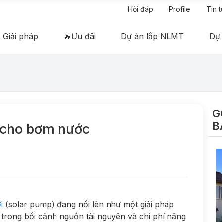
Hỏi đáp
Profile
Tin 
Giải pháp
🔥Ưu đãi
Dự án lắp NLMT
Dự
G
B
i cho bơm nước
i
(solar pump) đang nổi lên như một giải pháp
t trong bối cảnh nguồn tài nguyên và chi phí năng