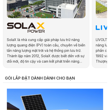
SolaX là nhà cung cấp giải pháp lưu trữ năng
LIVOLTEK
lượng quang điện (PV) toàn cầu, chuyên về biến
năng lượn
tần năng lượng mặt trời và hệ thống pin lưu trữ.
phần của
Thành lập năm 2012, SolaX được biết đến với sự
1992 và 
đổi mới, độ tin cậy và cam kết phát triển năng
Thượng H
lượng bền vững. Hãng cung cấp đa dạng sản
hợp kiến 
phẩm cho các ứng dụng dân dụng, thương mại,
địa phươ
công nghiệp và quy mô tiện ích, bao gồm biến
pháp năn
GÓI LẮP ĐẶT DÀNH DÀNH CHO BẠN
tần hybrid, biến tần chuỗi và pin lưu trữ điện.
Combo điện NLMT hòa lưới bám tải không lưu t
10KW