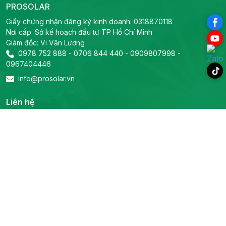
PROSOLAR
Giấy chứng nhận đăng ký kinh doanh: 0318870118
Nơi cấp: Sở kế hoạch đầu tư TP Hồ Chí Minh
Giám đốc: Vi Văn Lương
0978 752 888
-
0706 844 440
-
0909807998
-
0967404446
info@prosolar.vn
Liên hệ
Trụ sở chính
Địa chỉ: 319B2 Lý Thường Kiệt, Phường Phú Thọ, TP Hồ Chí
Minh
Tel:
0978 752 888
-
0706 844 440
-
Email:
0909807998
-
0967404446
info@prosolar.vn
Phòng kỹ thuật
Tel:
0967666308
Email: info@prosolar.vn
Phòng kinh doanh dự án
Tel:
0909807998
-
0836870575
-
0967404446
Email: info@prosolar.vn