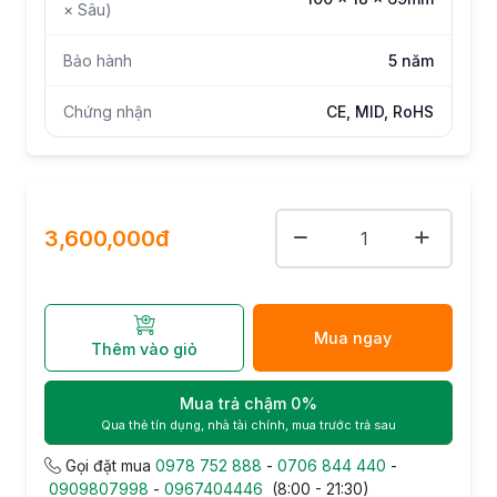
× Sâu)
Bảo hành
5 năm
Chứng nhận
CE, MID, RoHS
3,600,000đ
Mua ngay
Thêm vào giỏ
Mua trả chậm 0%
Qua thẻ tín dụng, nhà tài chính, mua trước trả sau
Gọi đặt mua
0978 752 888
-
0706 844 440
-
0909807998
-
0967404446
(8:00 - 21:30)