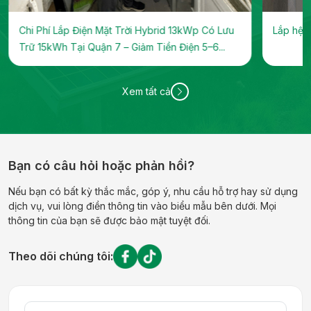
Chi Phí Lắp Điện Mặt Trời Hybrid 13kWp Có Lưu
Lắp hệ t
Trữ 15kWh Tại Quận 7 – Giảm Tiền Điện 5–6...
Xem tất cả
Bạn có câu hỏi hoặc phản hồi?
Nếu bạn có bất kỳ thắc mắc, góp ý, nhu cầu hỗ trợ hay sử dụng
dịch vụ, vui lòng điền thông tin vào biểu mẫu bên dưới. Mọi
thông tin của bạn sẽ được bảo mật tuyệt đối.
Theo dõi chúng tôi: