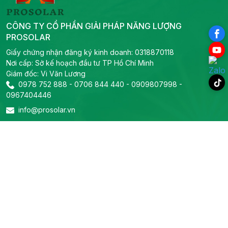
CÔNG TY CỔ PHẦN GIẢI PHÁP NĂNG LƯỢNG
PROSOLAR
Giấy chứng nhận đăng ký kinh doanh: 0318870118
Nơi cấp: Sở kế hoạch đầu tư TP Hồ Chí Minh
Giám đốc: Vi Văn Lương
0978 752 888
-
0706 844 440
-
0909807998
-
0967404446
info@prosolar.vn
Liên hệ
Trụ sở chính
Địa chỉ: 319B2 Lý Thường Kiệt, Phường Phú Thọ, TP Hồ Chí
Minh
Tel:
0978 752 888
-
0706 844 440
-
Email:
0909807998
-
0967404446
info@prosolar.vn
Phòng kỹ thuật
Tel:
0967666308
Email: info@prosolar.vn
Phòng kinh doanh dự án