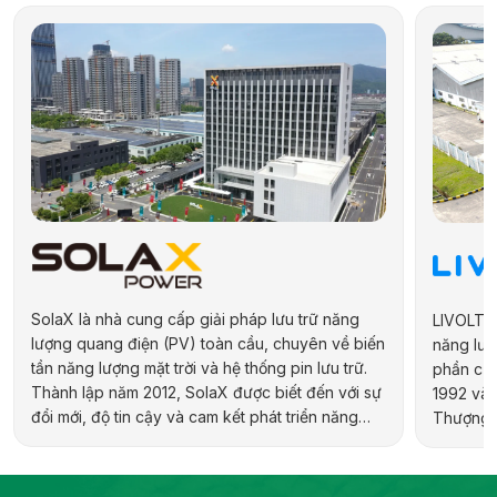
SolaX là nhà cung cấp giải pháp lưu trữ năng
LIVOLTEK
lượng quang điện (PV) toàn cầu, chuyên về biến
năng lượn
tần năng lượng mặt trời và hệ thống pin lưu trữ.
phần của
Thành lập năm 2012, SolaX được biết đến với sự
1992 và 
đổi mới, độ tin cậy và cam kết phát triển năng
Thượng H
lượng bền vững. Hãng cung cấp đa dạng sản
hợp kiến 
phẩm cho các ứng dụng dân dụng, thương mại,
địa phươ
công nghiệp và quy mô tiện ích, bao gồm biến
pháp năn