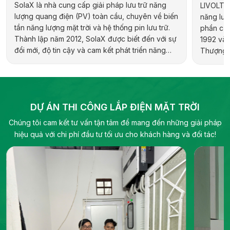
SolaX là nhà cung cấp giải pháp lưu trữ năng
LIVOLTEK
lượng quang điện (PV) toàn cầu, chuyên về biến
năng lượn
tần năng lượng mặt trời và hệ thống pin lưu trữ.
phần của
Thành lập năm 2012, SolaX được biết đến với sự
1992 và 
đổi mới, độ tin cậy và cam kết phát triển năng
Thượng H
lượng bền vững. Hãng cung cấp đa dạng sản
hợp kiến 
phẩm cho các ứng dụng dân dụng, thương mại,
địa phươ
công nghiệp và quy mô tiện ích, bao gồm biến
pháp năn
tần hybrid, biến tần chuỗi và pin lưu trữ điện.
DỰ ÁN THI CÔNG LẮP ĐIỆN MẶT TRỜI
Chúng tôi cam kết tư vấn tận tâm để mang đến những giải pháp
hiệu quả với chi phí đầu tư tối ưu cho khách hàng và đối tác!