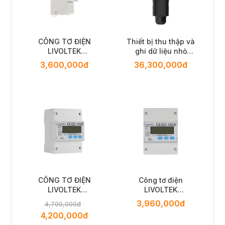
CÔNG TƠ ĐIỆN
Thiết bị thu thập và
LIVOLTEK
ghi dữ liệu nhỏ
LHE12DRR12001
Livoltek DataLogger
3,600,000đ
36,300,000đ
PSD-300
CÔNG TƠ ĐIỆN
Công tơ điện
LIVOLTEK
LIVOLTEK
LHE34DRR12008
LHE34DRR12001
3,960,000đ
4,700,000đ
4,200,000đ