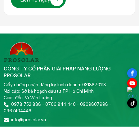
CÔNG TY CỔ PHẦN GIẢI PHÁP NĂNG LƯỢNG
PROSOLAR
Giấy chứng nhận đăng ký kinh doanh: 0318870118
Nơi cấp: Sở kế hoạch đầu tư TP Hồ Chí Minh
Giám đốc: Vi Văn Lương
0978 752 888
-
0706 844 440
-
0909807998
-
0967404446
info@prosolar.vn
Liên hệ