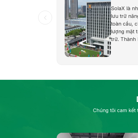
SolaX là nh
lưu trữ năn
toàn cầu, 
lượng mặt t
trữ. Thành
được biết đ
cậy và cam 
lượng bền 
dạng sản p
dân dụng, 
và quy mô t
tần hybrid,
lưu trữ điện
Chúng tôi cam kết 