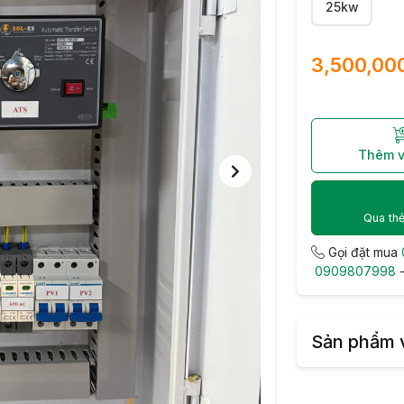
25kw
3,500,00
Thêm v
Qua thẻ
Gọi đặt mua
0909807998
Sản phẩm 