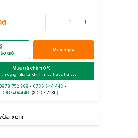
0đ
Mua ngay
ào giỏ
Mua trả chậm 0%
 tín dụng, nhà tài chính, mua trước trả sau
0978 752 888
-
0706 844 440
-
-
0967404446
(8:00 - 21:30)
vừa xem