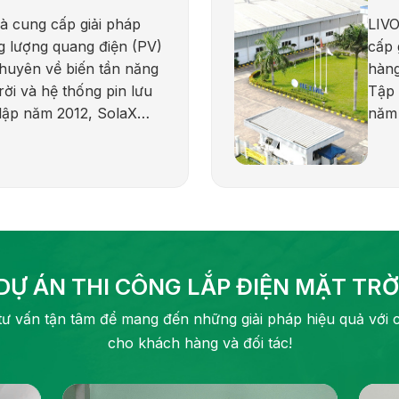
à cung cấp giải pháp
LIVO
g lượng quang điện (PV)
cấp 
chuyên về biến tần năng
hàng
rời và hệ thống pin lưu
Tập 
 lập năm 2012, SolaX
năm 
ến với sự đổi mới, độ tin
dịch
kết phát triển năng
(603
vững. Hãng cung cấp đa
hợp 
hẩm cho các ứng dụng
với 
thương mại, công nghiệp
chắc
iện ích, bao gồm biến
năng
 biến tần chuỗi và pin
quốc
DỰ ÁN THI CÔNG LẮP ĐIỆN MẶT TRỜ
.
tư vấn tận tâm để mang đến những giải pháp hiệu quả với ch
cho khách hàng và đối tác!