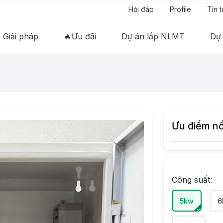
Hỏi đáp
Profile
Tin 
Giải pháp
🔥Ưu đãi
Dự án lắp NLMT
Dự
Ưu điểm nổ
Công suất:
5kw
6