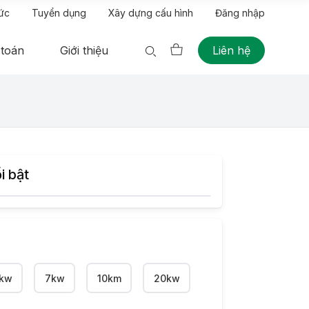
tức
Tuyển dụng
Xây dựng cấu hình
Đăng nhập
 toán
Giới thiệu
Liên hệ
i bật
kw
7kw
10km
20kw