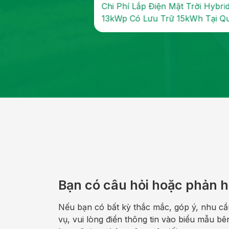
 điện mặt trời
Chi Phí Lắp Điện Mặt Trời Hybri
rữ 16kWh tại
13kWp Có Lưu Trữ 15kWh Tại Q
TP. Hồ Chí...
7 – Giảm Tiền Điện 5–6...
Bạn có câu hỏi hoặc phản h
Nếu bạn có bất kỳ thắc mắc, góp ý, nhu cầ
vụ, vui lòng điền thông tin vào biểu mẫu bê