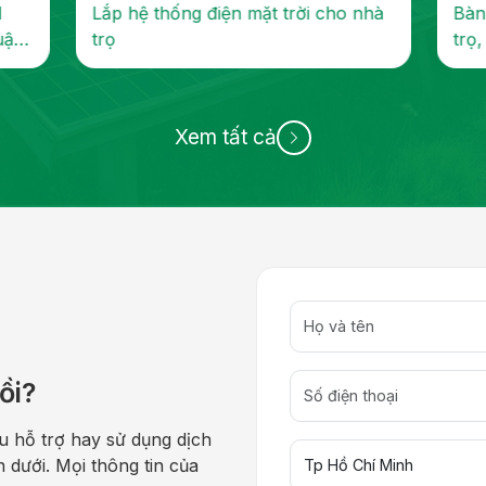
d
Lắp hệ thống điện mặt trời cho nhà
Bàn
uận
trọ
trọ
640W
Xem tất cả
ồi?
u hỗ trợ hay sử dụng dịch
n dưới. Mọi thông tin của