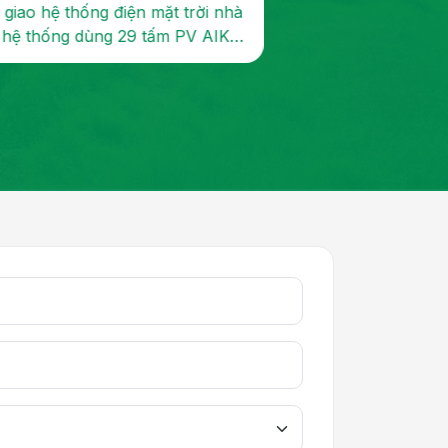
 giao hệ thống điện mặt trời nhà
Dự án Công trình l
, hệ thống dùng 29 tấm PV AIKO
10.8kWp, lưu trữ 
p, biến tần 1...
thiết bị Livoltek, bả.