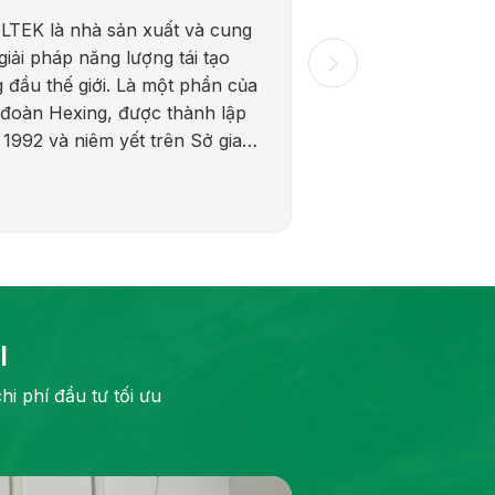
LTEK là nhà sản xuất và cung
giải pháp năng lượng tái tạo
 đầu thế giới. Là một phần của
đoàn Hexing, được thành lập
1992 và niêm yết trên Sở giao
 chứng khoán Thượng Hải
556) năm 2016, LIVOLTEK kết
kiến ​​thức toàn cầu sâu rộng
kinh nghiệm địa phương vững
 để cung cấp các giải pháp
 lượng phù hợp tại hơn 110
 gia.
I
i phí đầu tư tối ưu