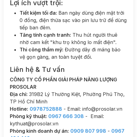
Lợi ích vượt trội:
Tiết kiệm tối đa:
Ban ngày dùng điện mặt trời
0 đồng, điện thừa sạc vào pin lưu trữ để dùng
tiếp ban đêm.
Tăng tính cạnh tranh:
Thu hút người thuê
nhờ cam kết "khu trọ không lo mất điện".
Thi công thẩm mỹ:
Đường dây đi máng bảo
vệ gọn gàng, an toàn tuyệt đối.
Liên hệ & Tư vấn
CÔNG TY CỔ PHẦN GIẢI PHÁP NĂNG LƯỢNG
PROSOLAR
Địa chỉ:
319B2 Lý Thường Kiệt, Phường Phú Thọ,
TP Hồ Chí Minh
Hotline:
0978752888
- Email: info@prosolar.vn
Phòng kỹ thuật:
0967 666 308
- Email:
kythuat@prosolar.vn
Phòng kinh doanh dự án:
0909 807 998
-
0967