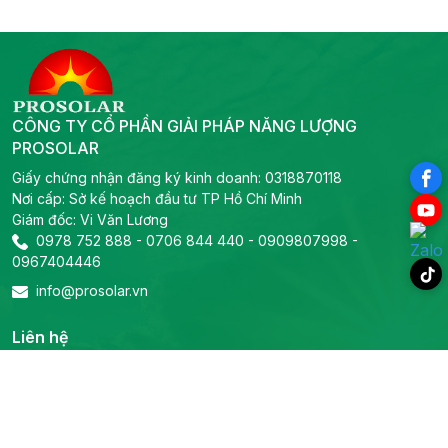
CÔNG TY CỔ PHẦN GIẢI PHÁP NĂNG LƯỢNG
PROSOLAR
Giấy chứng nhận đăng ký kinh doanh: 0318870118
Nơi cấp: Sở kế hoạch đầu tư TP Hồ Chí Minh
Giám đốc: Vi Văn Lương
0978 752 888
-
0706 844 440
-
0909807998
-
0967404446
info@prosolar.vn
Liên hệ
Trụ sở chính
Địa chỉ: 319B2 Lý Thường Kiệt, Phường Phú Thọ, TP Hồ Chí
Minh
Tel:
0978 752 888
-
0706 844 440
-
Email:
0909807998
-
0967404446
info@prosolar.vn