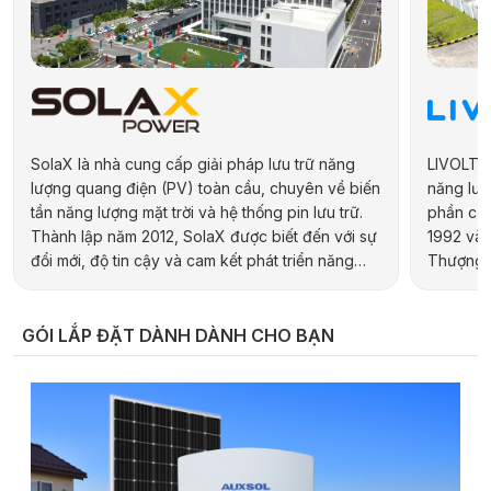
SolaX là nhà cung cấp giải pháp lưu trữ năng
LIVOLTEK
lượng quang điện (PV) toàn cầu, chuyên về biến
năng lượn
tần năng lượng mặt trời và hệ thống pin lưu trữ.
phần của
Thành lập năm 2012, SolaX được biết đến với sự
1992 và 
đổi mới, độ tin cậy và cam kết phát triển năng
Thượng H
lượng bền vững. Hãng cung cấp đa dạng sản
hợp kiến 
phẩm cho các ứng dụng dân dụng, thương mại,
địa phươ
công nghiệp và quy mô tiện ích, bao gồm biến
pháp năn
GÓI LẮP ĐẶT DÀNH DÀNH CHO BẠN
tần hybrid, biến tần chuỗi và pin lưu trữ điện.