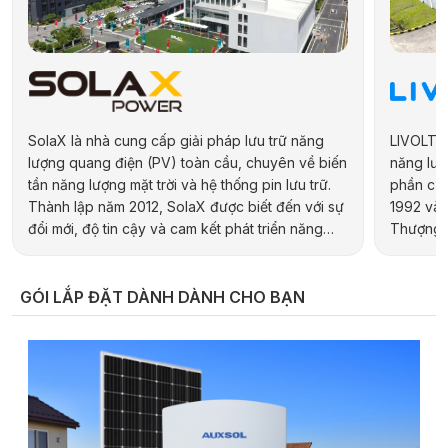
SolaX là nhà cung cấp giải pháp lưu trữ năng
LIVOLTEK
lượng quang điện (PV) toàn cầu, chuyên về biến
năng lượn
tần năng lượng mặt trời và hệ thống pin lưu trữ.
phần của
Thành lập năm 2012, SolaX được biết đến với sự
1992 và 
đổi mới, độ tin cậy và cam kết phát triển năng
Thượng H
lượng bền vững. Hãng cung cấp đa dạng sản
hợp kiến 
phẩm cho các ứng dụng dân dụng, thương mại,
địa phươ
công nghiệp và quy mô tiện ích, bao gồm biến
pháp năn
GÓI LẮP ĐẶT DÀNH DÀNH CHO BẠN
tần hybrid, biến tần chuỗi và pin lưu trữ điện.