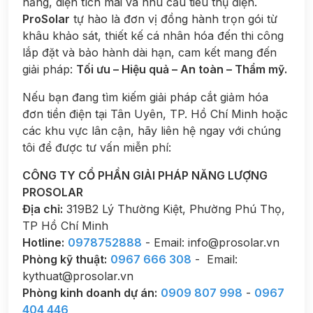
nắng, diện tích mái và nhu cầu tiêu thụ điện.
ProSolar
tự hào là đơn vị đồng hành trọn gói từ
khâu khảo sát, thiết kế cá nhân hóa đến thi công
lắp đặt và bảo hành dài hạn, cam kết mang đến
giải pháp:
Tối ưu – Hiệu quả – An toàn – Thẩm mỹ.
Nếu bạn đang tìm kiếm giải pháp cắt giảm hóa
đơn tiền điện tại Tân Uyên, TP. Hồ Chí Minh hoặc
các khu vực lân cận, hãy liên hệ ngay với chúng
tôi để được tư vấn miễn phí:
CÔNG TY CỔ PHẦN GIẢI PHÁP NĂNG LƯỢNG
PROSOLAR
Địa chỉ:
319B2 Lý Thường Kiệt, Phường Phú Thọ,
TP Hồ Chí Minh
Hotline:
0978752888
- Email: info@prosolar.vn
Phòng kỹ thuật:
0967 666 308
- Email:
kythuat@prosolar.vn
Phòng kinh doanh dự án:
0909 807 998
-
0967
404 446