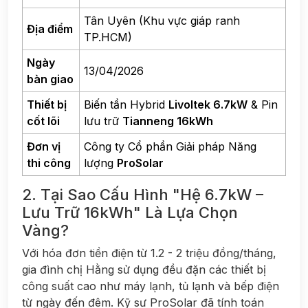
Tân Uyên (Khu vực giáp ranh
Địa điểm
TP.HCM)
Ngày
13/04/2026
bàn giao
Thiết bị
Biến tần Hybrid
Livoltek 6.7kW
& Pin
cốt lõi
lưu trữ
Tianneng 16kWh
Đơn vị
Công ty Cổ phần Giải pháp Năng
thi công
lượng
ProSolar
2. Tại Sao Cấu Hình "Hệ 6.7kW –
Lưu Trữ 16kWh" Là Lựa Chọn
Vàng?
Với hóa đơn tiền điện từ 1.2 - 2 triệu đồng/tháng,
gia đình chị Hằng sử dụng đều đặn các thiết bị
công suất cao như máy lạnh, tủ lạnh và bếp điện
từ ngày đến đêm. Kỹ sư ProSolar đã tính toán