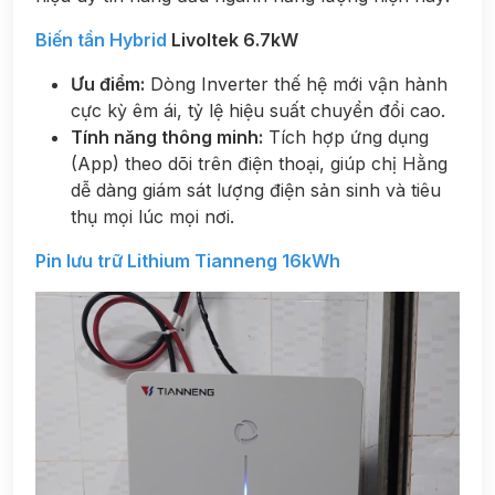
Biến tần Hybrid
Livoltek 6.7kW
Ưu điểm:
Dòng Inverter thế hệ mới vận hành
cực kỳ êm ái, tỷ lệ hiệu suất chuyển đổi cao.
Tính năng thông minh:
Tích hợp ứng dụng
(App) theo dõi trên điện thoại, giúp chị Hằng
dễ dàng giám sát lượng điện sản sinh và tiêu
thụ mọi lúc mọi nơi.
Pin lưu trữ Lithium
Tianneng 16kWh