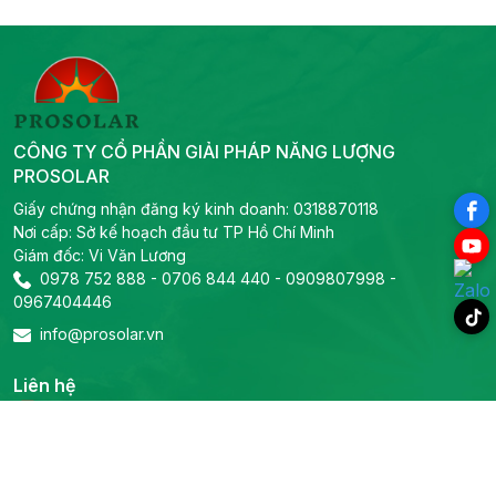
CÔNG TY CỔ PHẦN GIẢI PHÁP NĂNG LƯỢNG
PROSOLAR
Giấy chứng nhận đăng ký kinh doanh: 0318870118
Nơi cấp: Sở kế hoạch đầu tư TP Hồ Chí Minh
Giám đốc: Vi Văn Lương
0978 752 888
-
0706 844 440
-
0909807998
-
0967404446
info@prosolar.vn
Liên hệ
Trụ sở chính
Địa chỉ: 319B2 Lý Thường Kiệt, Phường Phú Thọ, TP Hồ Chí
Minh
Tel:
0978 752 888
-
0706 844 440
-
Email: