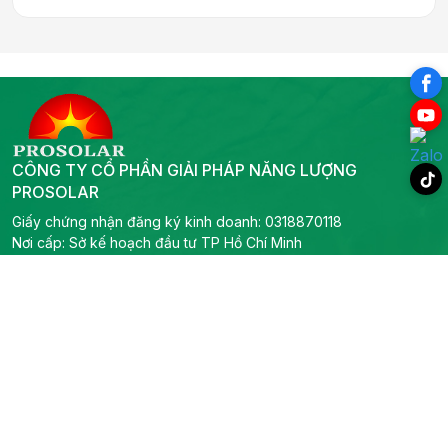
CÔNG TY CỔ PHẦN GIẢI PHÁP NĂNG LƯỢNG
PROSOLAR
Giấy chứng nhận đăng ký kinh doanh: 0318870118
Nơi cấp: Sở kế hoạch đầu tư TP Hồ Chí Minh
Giám đốc: Vi Văn Lương
0978 752 888
-
0706 844 440
-
0909807998
-
0967404446
info@prosolar.vn
Liên hệ
Trụ sở chính
Địa chỉ: 319B2 Lý Thường Kiệt, Phường Phú Thọ, TP Hồ Chí