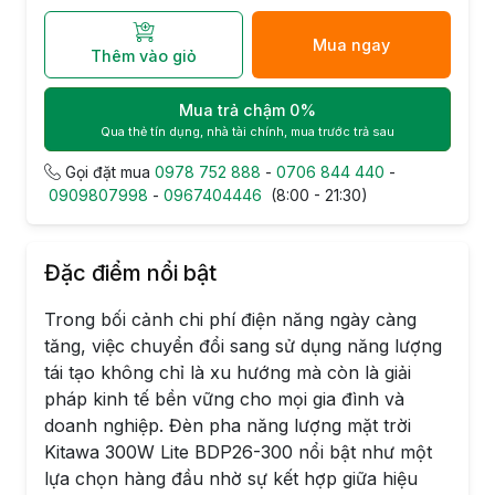
Mua ngay
Thêm vào giỏ
Mua trả chậm 0%
Qua thẻ tín dụng, nhà tài chính, mua trước trả sau
Gọi đặt mua
0978 752 888
-
0706 844 440
-
0909807998
-
0967404446
(8:00 - 21:30)
Đặc điểm nổi bật
Trong bối cảnh chi phí điện năng ngày càng
tăng, việc chuyển đổi sang sử dụng năng lượng
tái tạo không chỉ là xu hướng mà còn là giải
pháp kinh tế bền vững cho mọi gia đình và
doanh nghiệp. Đèn pha năng lượng mặt trời
Kitawa 300W Lite BDP26-300 nổi bật như một
lựa chọn hàng đầu nhờ sự kết hợp giữa hiệu