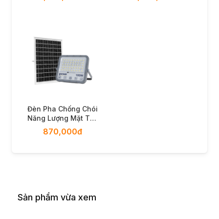
DP15.300
DP15.400
Đèn Pha Chống Chói
Năng Lượng Mặt Trời
100W KITAWA -
870,000đ
DP15.100
Sản phẩm vừa xem