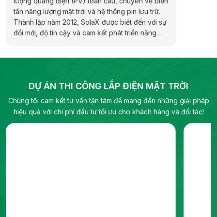
lượng quang điện (PV) toàn cầu, chuyên về biến
năng lượn
tần năng lượng mặt trời và hệ thống pin lưu trữ.
phần của
Thành lập năm 2012, SolaX được biết đến với sự
1992 và 
đổi mới, độ tin cậy và cam kết phát triển năng
Thượng H
lượng bền vững. Hãng cung cấp đa dạng sản
hợp kiến 
phẩm cho các ứng dụng dân dụng, thương mại,
địa phươ
công nghiệp và quy mô tiện ích, bao gồm biến
pháp năn
tần hybrid, biến tần chuỗi và pin lưu trữ điện.
DỰ ÁN THI CÔNG LẮP ĐIỆN MẶT TRỜI
Chúng tôi cam kết tư vấn tận tâm để mang đến những giải pháp
hiệu quả với chi phí đầu tư tối ưu cho khách hàng và đối tác!