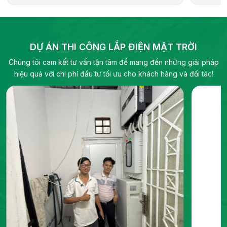
lượng bền vững. Hãng cung cấp đa dạng sản
hợp kiến 
phẩm cho các ứng dụng dân dụng, thương mại,
địa phươ
công nghiệp và quy mô tiện ích, bao gồm biến
pháp năn
tần hybrid, biến tần chuỗi và pin lưu trữ điện.
DỰ ÁN THI CÔNG LẮP ĐIỆN MẶT TRỜI
Chúng tôi cam kết tư vấn tận tâm để mang đến những giải pháp
hiệu quả với chi phí đầu tư tối ưu cho khách hàng và đối tác!