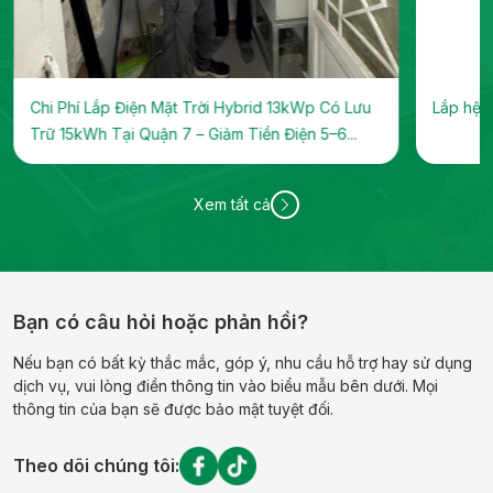
Chi Phí Lắp Điện Mặt Trời Hybrid 13kWp Có Lưu
Lắp hệ t
Trữ 15kWh Tại Quận 7 – Giảm Tiền Điện 5–6...
Xem tất cả
Bạn có câu hỏi hoặc phản hồi?
Nếu bạn có bất kỳ thắc mắc, góp ý, nhu cầu hỗ trợ hay sử dụng
dịch vụ, vui lòng điền thông tin vào biểu mẫu bên dưới. Mọi
thông tin của bạn sẽ được bảo mật tuyệt đối.
Theo dõi chúng tôi: