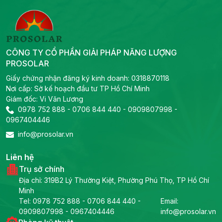
CÔNG TY CỔ PHẦN GIẢI PHÁP NĂNG LƯỢNG
PROSOLAR
Giấy chứng nhận đăng ký kinh doanh: 0318870118
Nơi cấp: Sở kế hoạch đầu tư TP Hồ Chí Minh
Giám đốc: Vi Văn Lương
0978 752 888
-
0706 844 440
-
0909807998
-
0967404446
info@prosolar.vn
Liên hệ
Trụ sở chính
Địa chỉ: 319B2 Lý Thường Kiệt, Phường Phú Thọ, TP Hồ Chí
Minh
Tel:
0978 752 888
-
0706 844 440
-
Email:
0909807998
-
0967404446
info@prosolar.vn