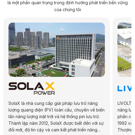
là một phần quan trọng trong định hướng phát triển bền vững
của chúng tôi
SolaX là nhà cung cấp giải pháp lưu trữ năng
LIVOLTEK
lượng quang điện (PV) toàn cầu, chuyên về biến
năng lượn
tần năng lượng mặt trời và hệ thống pin lưu trữ.
phần của
Thành lập năm 2012, SolaX được biết đến với sự
1992 và 
đổi mới, độ tin cậy và cam kết phát triển năng
Thượng H