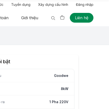
tức
Tuyển dụng
Xây dựng cấu hình
Đăng nhập
 toán
Giới thiệu
Liên hệ
i bật
u
Goodwe
8kW
 ra
1 Pha 220V