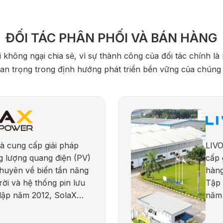
ĐỐI TÁC PHÂN PHỐI VÀ BÁN HÀNG
 không ngại chia sẻ, vì sự thành công của đối tác chính l
an trọng trong định hướng phát triển bền vững của chúng 
à cung cấp giải pháp
LIVO
g lượng quang điện (PV)
cấp 
chuyên về biến tần năng
hàng
rời và hệ thống pin lưu
Tập 
 lập năm 2012, SolaX
năm 
ến với sự đổi mới, độ tin
dịch
kết phát triển năng
(603