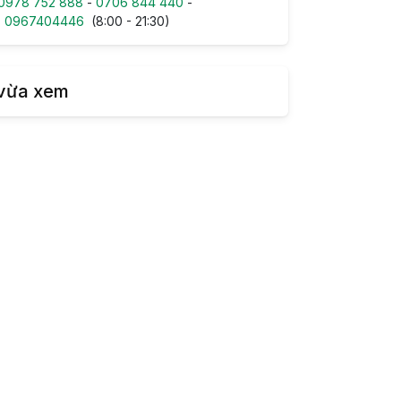
0978 752 888
-
0706 844 440
-
-
0967404446
(8:00 - 21:30)
vừa xem