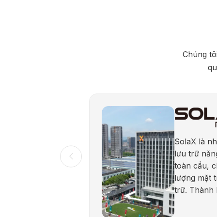
Chúng tôi
qu
SolaX là nh
lưu trữ năn
toàn cầu, 
lượng mặt t
trữ. Thành
được biết đ
cậy và cam 