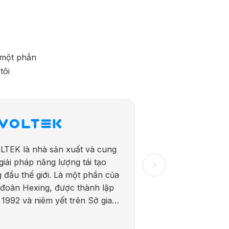
à một phần
tôi
LTEK là nhà sản xuất và cung
giải pháp năng lượng tái tạo
 đầu thế giới. Là một phần của
đoàn Hexing, được thành lập
1992 và niêm yết trên Sở giao
 chứng khoán Thượng Hải
556) năm 2016, LIVOLTEK kết