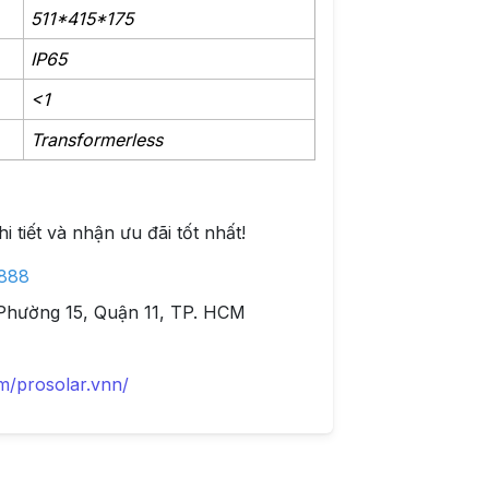
511*415*175
IP65
<1
Transformerless
 tiết và nhận ưu đãi tốt nhất!
888
Phường 15, Quận 11, TP. HCM
m/prosolar.vnn/