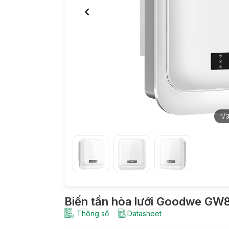
1
/
Biến tần hòa lưới Goodwe G
Thông số
Datasheet