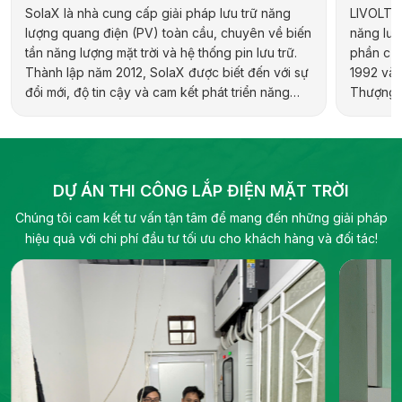
SolaX là nhà cung cấp giải pháp lưu trữ năng
LIVOLTEK
lượng quang điện (PV) toàn cầu, chuyên về biến
năng lượn
tần năng lượng mặt trời và hệ thống pin lưu trữ.
phần của
Thành lập năm 2012, SolaX được biết đến với sự
1992 và 
đổi mới, độ tin cậy và cam kết phát triển năng
Thượng H
lượng bền vững. Hãng cung cấp đa dạng sản
hợp kiến 
phẩm cho các ứng dụng dân dụng, thương mại,
địa phươ
công nghiệp và quy mô tiện ích, bao gồm biến
pháp năn
tần hybrid, biến tần chuỗi và pin lưu trữ điện.
DỰ ÁN THI CÔNG LẮP ĐIỆN MẶT TRỜI
Chúng tôi cam kết tư vấn tận tâm để mang đến những giải pháp
hiệu quả với chi phí đầu tư tối ưu cho khách hàng và đối tác!