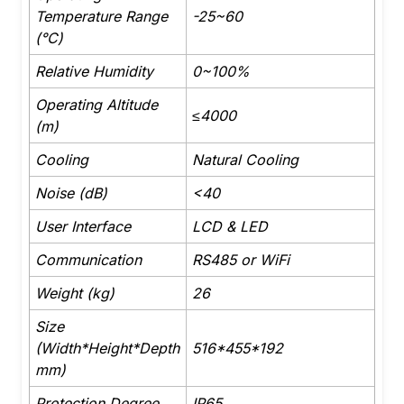
Temperature Range
-25~60
(°C)
Relative Humidity
0~100%
Operating Altitude
≤4000
(m)
Cooling
Natural Cooling
Noise (dB)
<40
User Interface
LCD & LED
Communication
RS485 or WiFi
Weight (kg)
26
Size
(Width*Height*Depth
516*455*192
mm)
Protection Degree
IP65