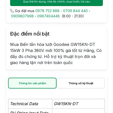
Qua thẻ tín dụng, nhà tài chính, mua trước trả sau
Gọi đặt mua
0978 752 888
-
0706 844 440
-
0909807998
-
0967404446
(8:00 - 21:30)
Đặc điểm nổi bật
Mua Biến tần hòa lưới Goodwe GW15KN-DT
15kW 3 Pha 380V mới 100% giá tốt từ Hãng, Có
đầy đủ chứng từ. Hỗ trợ kỹ thuật trọn đời và
giao hàng tận nơi trên toàn quốc
Thông tin sản phẩm
Thông số kỹ thuật
Technical Data
GW15KN-DT
PV String Input Data