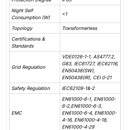
Night Self
<1
Consumption (W)
Topology
Transformerless
Certifications &
Standards
VDE0126-1-1, AS4777.2,
G83, IEC61727, IEC62116,
Grid Regulation
EN50438(SW),
EN50438(IR), CEI 0-21
Safety Regulation
IEC62109-1&-2
EN61000-6-1, EN61000-
6-2,EN61000-6-3,
EMC
EN61000-6-4, EN61000-
4-16, EN61000-4-18,
EN61000-4-29