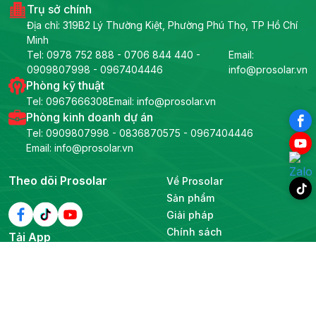
Trụ sở chính
Địa chỉ: 319B2 Lý Thường Kiệt, Phường Phú Thọ, TP Hồ Chí
Minh
Tel:
0978 752 888
-
0706 844 440
-
Email:
0909807998
-
0967404446
info@prosolar.vn
Phòng kỹ thuật
Tel:
0967666308
Email: info@prosolar.vn
Phòng kinh doanh dự án
Tel:
0909807998
-
0836870575
-
0967404446
Email: info@prosolar.vn
Theo dõi Prosolar
Về Prosolar
Sản phẩm
Giải pháp
Chính sách
Tải App
Liên hệ
Tuyển dụng