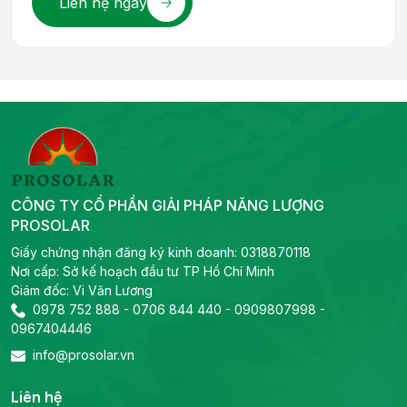
Liên hệ ngay
CÔNG TY CỔ PHẦN GIẢI PHÁP NĂNG LƯỢNG
PROSOLAR
Giấy chứng nhận đăng ký kinh doanh: 0318870118
Nơi cấp: Sở kế hoạch đầu tư TP Hồ Chí Minh
Giám đốc: Vi Văn Lương
0978 752 888
-
0706 844 440
-
0909807998
-
0967404446
info@prosolar.vn
Liên hệ