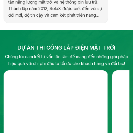
tần năng lượng mặt trời và hệ thống pin lưu trữ.
Thành lập năm 2012, SolaX được biết đến với sự
đổi mới, độ tin cậy và cam kết phát triển năng
lượng bền vững. Hãng cung cấp đa dạng sản
phẩm cho các ứng dụng dân dụng, thương mại,
công nghiệp và quy mô tiện ích, bao gồm biến
tần hybrid, biến tần chuỗi và pin lưu trữ điện.
DỰ ÁN THI CÔNG LẮP ĐIỆN MẶT TRỜI
Chúng tôi cam kết tư vấn tận tâm để mang đến những giải pháp
hiệu quả với chi phí đầu tư tối ưu cho khách hàng và đối tác!