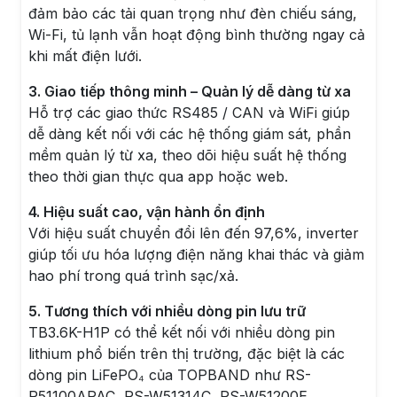
đảm bảo các tải quan trọng như đèn chiếu sáng,
Wi-Fi, tủ lạnh vẫn hoạt động bình thường ngay cả
khi mất điện lưới.
3. Giao tiếp thông minh – Quản lý dễ dàng từ xa
Hỗ trợ các giao thức RS485 / CAN và WiFi giúp
dễ dàng kết nối với các hệ thống giám sát, phần
mềm quản lý từ xa, theo dõi hiệu suất hệ thống
theo thời gian thực qua app hoặc web.
4. Hiệu suất cao, vận hành ổn định
Với hiệu suất chuyển đổi lên đến 97,6%, inverter
giúp tối ưu hóa lượng điện năng khai thác và giảm
hao phí trong quá trình sạc/xả.
5. Tương thích với nhiều dòng pin lưu trữ
TB3.6K-H1P có thể kết nối với nhiều dòng pin
lithium phổ biến trên thị trường, đặc biệt là các
dòng pin LiFePO₄ của TOPBAND như RS-
R51100APAC, RS-W51314C, RS-W51200E...