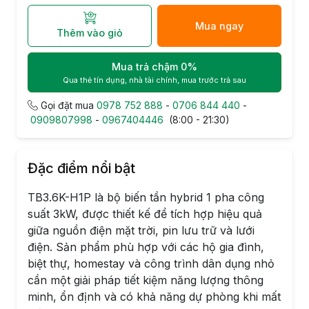
Mua ngay
Thêm vào giỏ
Mua trả chậm 0%
Qua thẻ tín dụng, nhà tài chính, mua trước trả sau
Gọi đặt mua
0978 752 888
-
0706 844 440
-
0909807998
-
0967404446
(8:00 - 21:30)
Đặc điểm nổi bật
TB3.6K-H1P là bộ biến tần hybrid 1 pha công
suất 3kW, được thiết kế để tích hợp hiệu quả
giữa nguồn điện mặt trời, pin lưu trữ và lưới
điện. Sản phẩm phù hợp với các hộ gia đình,
biệt thự, homestay và công trình dân dụng nhỏ
cần một giải pháp tiết kiệm năng lượng thông
minh, ổn định và có khả năng dự phòng khi mất