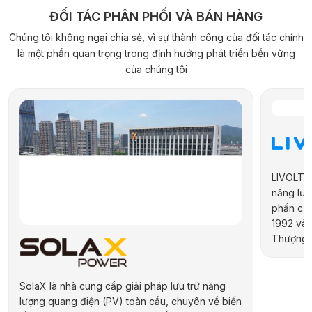
ĐỐI TÁC PHÂN PHỐI VÀ BÁN HÀNG
Chúng tôi không ngại chia sẻ, vì sự thành công của đối tác chính
là một phần quan trọng trong định hướng phát triển bền vững
của chúng tôi
LIVOLTEK
năng lượn
phần của
1992 và 
Thượng H
hợp kiến 
địa phươ
pháp năn
SolaX là nhà cung cấp giải pháp lưu trữ năng
lượng quang điện (PV) toàn cầu, chuyên về biến