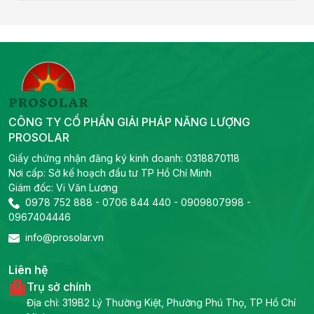
CÔNG TY CỔ PHẦN GIẢI PHÁP NĂNG LƯỢNG
PROSOLAR
Giấy chứng nhận đăng ký kinh doanh: 0318870118
Nơi cấp: Sở kế hoạch đầu tư TP Hồ Chí Minh
Giám đốc: Vi Văn Lương
0978 752 888
-
0706 844 440
-
0909807998
-
0967404446
info@prosolar.vn
Liên hệ
Trụ sở chính
Địa chỉ: 319B2 Lý Thường Kiệt, Phường Phú Thọ, TP Hồ Chí