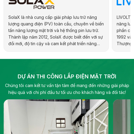
SolaX là nhà cung cấp giải pháp lưu trữ năng
LIVOLTEK
lượng quang điện (PV) toàn cầu, chuyên về biến
năng lượn
tần năng lượng mặt trời và hệ thống pin lưu trữ.
phần của
Thành lập năm 2012, SolaX được biết đến với sự
1992 và 
đổi mới, độ tin cậy và cam kết phát triển năng
Thượng H
lượng bền vững. Hãng cung cấp đa dạng sản
hợp kiến 
phẩm cho các ứng dụng dân dụng, thương mại,
địa phươ
công nghiệp và quy mô tiện ích, bao gồm biến
pháp năn
tần hybrid, biến tần chuỗi và pin lưu trữ điện.
DỰ ÁN THI CÔNG LẮP ĐIỆN MẶT TRỜI
Chúng tôi cam kết tư vấn tận tâm để mang đến những giải pháp
hiệu quả với chi phí đầu tư tối ưu cho khách hàng và đối tác!