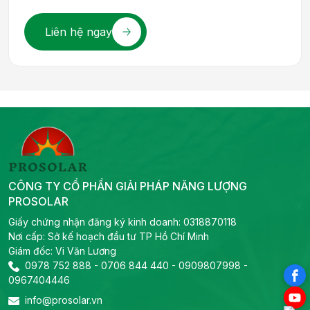
Liên hệ ngay
CÔNG TY CỔ PHẦN GIẢI PHÁP NĂNG LƯỢNG
PROSOLAR
Giấy chứng nhận đăng ký kinh doanh: 0318870118
Nơi cấp: Sở kế hoạch đầu tư TP Hồ Chí Minh
Giám đốc: Vi Văn Lương
0978 752 888
-
0706 844 440
-
0909807998
-
0967404446
info@prosolar.vn