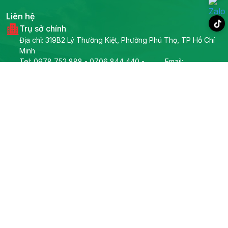
Liên hệ
Trụ sở chính
Địa chỉ: 319B2 Lý Thường Kiệt, Phường Phú Thọ, TP Hồ Chí
Minh
Tel:
0978 752 888
-
0706 844 440
-
Email:
0909807998
-
0967404446
info@prosolar.vn
Phòng kỹ thuật
Tel:
0967666308
Email: info@prosolar.vn
Phòng kinh doanh dự án
Tel:
0909807998
-
0836870575
-
0967404446
Email: info@prosolar.vn
Theo dõi Prosolar
Về Prosolar
Sản phẩm
Giải pháp
Chính sách
Tải App
Liên hệ
Tuyển dụng