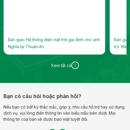
 điện mặt trời gia đình cho anh
Bàn giao hệ thống điện mặt tr
An
trữ 16kWh tại Phường Chợ Lớn,
Xem tất cả
Bạn có câu hỏi hoặc phản hồi?
Nếu bạn có bất kỳ thắc mắc, góp ý, nhu cầu hỗ trợ hay sử dụng
dịch vụ, vui lòng điền thông tin vào biểu mẫu bên dưới. Mọi
thông tin của bạn sẽ được bảo mật tuyệt đối.