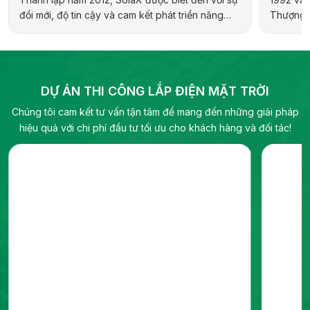
đổi mới, độ tin cậy và cam kết phát triển năng
Thượng H
lượng bền vững. Hãng cung cấp đa dạng sản
hợp kiến 
phẩm cho các ứng dụng dân dụng, thương mại,
địa phươ
công nghiệp và quy mô tiện ích, bao gồm biến
pháp năn
tần hybrid, biến tần chuỗi và pin lưu trữ điện.
DỰ ÁN THI CÔNG LẮP ĐIỆN MẶT TRỜI
Chúng tôi cam kết tư vấn tận tâm để mang đến những giải pháp
hiệu quả với chi phí đầu tư tối ưu cho khách hàng và đối tác!