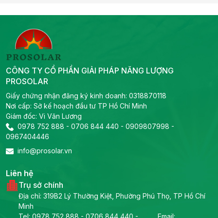
CÔNG TY CỔ PHẦN GIẢI PHÁP NĂNG LƯỢNG
PROSOLAR
Giấy chứng nhận đăng ký kinh doanh: 0318870118
Nơi cấp: Sở kế hoạch đầu tư TP Hồ Chí Minh
Giám đốc: Vi Văn Lương
0978 752 888
-
0706 844 440
-
0909807998
-
0967404446
info@prosolar.vn
Liên hệ
Trụ sở chính
Địa chỉ: 319B2 Lý Thường Kiệt, Phường Phú Thọ, TP Hồ Chí
Minh
Tel:
0978 752 888
-
0706 844 440
-
Email: