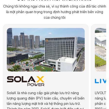
Chúng tôi không ngại chia sẻ, vì sự thành công của đối tác chính
là một phần quan trọng trong định hướng phát triển bền vững
của chúng tôi
SolaX là nhà cung cấp giải pháp lưu trữ năng
LIVOLTEK
lượng quang điện (PV) toàn cầu, chuyên về biến
năng lượn
tần năng lượng mặt trời và hệ thống pin lưu trữ.
phần của
Thành lập năm 2012, SolaX được biết đến với sự
1992 và 