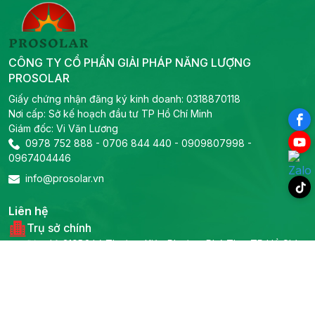
CÔNG TY CỔ PHẦN GIẢI PHÁP NĂNG LƯỢNG
PROSOLAR
Giấy chứng nhận đăng ký kinh doanh: 0318870118
Nơi cấp: Sở kế hoạch đầu tư TP Hồ Chí Minh
Giám đốc: Vi Văn Lương
0978 752 888
-
0706 844 440
-
0909807998
-
0967404446
info@prosolar.vn
Liên hệ
Trụ sở chính
Địa chỉ: 319B2 Lý Thường Kiệt, Phường Phú Thọ, TP Hồ Chí
Minh
Tel:
0978 752 888
-
0706 844 440
-
Email:
0909807998
-
0967404446
info@prosolar.vn
Phòng kỹ thuật