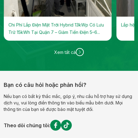
Chi Phí Lắp Điện Mặt Trời Hybrid 13kWp Có Lưu
Lắp hệ t
Trữ 15kWh Tại Quận 7 – Giảm Tiền Điện 5–6...
Xem tất cả
Bạn có câu hỏi hoặc phản hồi?
Nếu bạn có bất kỳ thắc mắc, góp ý, nhu cầu hỗ trợ hay sử dụng
dịch vụ, vui lòng điền thông tin vào biểu mẫu bên dưới. Mọi
thông tin của bạn sẽ được bảo mật tuyệt đối.
Theo dõi chúng tôi: