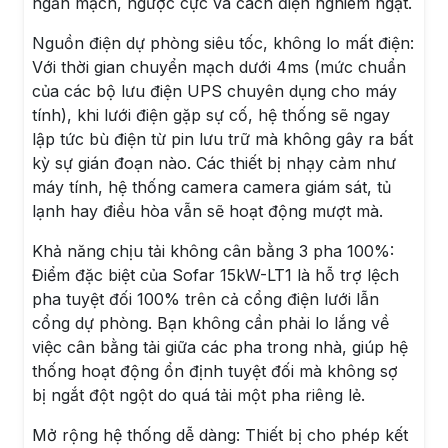
ngắn mạch, ngược cực và cách điện nghiêm ngặt.
Nguồn điện dự phòng siêu tốc, không lo mất điện:
Với thời gian chuyển mạch dưới 4ms (mức chuẩn
của các bộ lưu điện UPS chuyên dụng cho máy
tính), khi lưới điện gặp sự cố, hệ thống sẽ ngay
lập tức bù điện từ pin lưu trữ mà không gây ra bất
kỳ sự gián đoạn nào. Các thiết bị nhạy cảm như
máy tính, hệ thống camera camera giám sát, tủ
lạnh hay điều hòa vẫn sẽ hoạt động mượt mà.
Khả năng chịu tải không cân bằng 3 pha 100%:
Điểm đặc biệt của Sofar 15kW-LT1 là hỗ trợ lệch
pha tuyệt đối 100% trên cả cổng điện lưới lẫn
cổng dự phòng. Bạn không cần phải lo lắng về
việc cân bằng tải giữa các pha trong nhà, giúp hệ
thống hoạt động ổn định tuyệt đối mà không sợ
bị ngắt đột ngột do quá tải một pha riêng lẻ.
Mở rộng hệ thống dễ dàng: Thiết bị cho phép kết