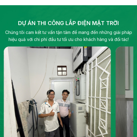
phẩm cho các ứng dụng dân dụng, thương mại,
địa phươ
công nghiệp và quy mô tiện ích, bao gồm biến
pháp năn
tần hybrid, biến tần chuỗi và pin lưu trữ điện.
DỰ ÁN THI CÔNG LẮP ĐIỆN MẶT TRỜI
Chúng tôi cam kết tư vấn tận tâm để mang đến những giải pháp
hiệu quả với chi phí đầu tư tối ưu cho khách hàng và đối tác!