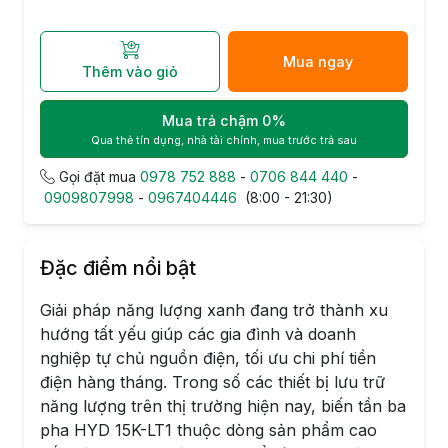
Mua ngay
Thêm vào giỏ
Mua trả chậm 0%
Qua thẻ tín dụng, nhà tài chính, mua trước trả sau
Gọi đặt mua
0978 752 888
-
0706 844 440
-
0909807998
-
0967404446
(8:00 - 21:30)
Đặc điểm nổi bật
Giải pháp năng lượng xanh đang trở thành xu
hướng tất yếu giúp các gia đình và doanh
nghiệp tự chủ nguồn điện, tối ưu chi phí tiền
điện hàng tháng. Trong số các thiết bị lưu trữ
năng lượng trên thị trường hiện nay, biến tần ba
pha HYD 15K-LT1 thuộc dòng sản phẩm cao