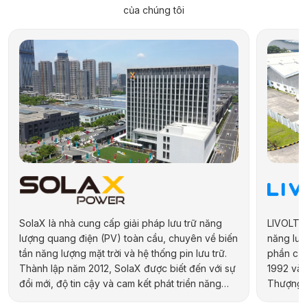
của chúng tôi
SolaX là nhà cung cấp giải pháp lưu trữ năng
LIVOLTEK
lượng quang điện (PV) toàn cầu, chuyên về biến
năng lượn
tần năng lượng mặt trời và hệ thống pin lưu trữ.
phần của
Thành lập năm 2012, SolaX được biết đến với sự
1992 và 
đổi mới, độ tin cậy và cam kết phát triển năng
Thượng H
lượng bền vững. Hãng cung cấp đa dạng sản
hợp kiến 