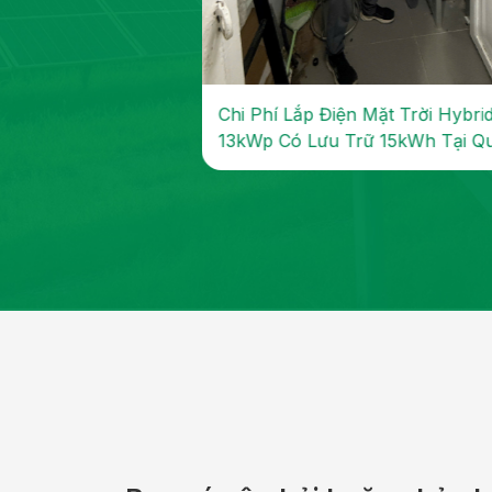
 điện mặt trời
Chi Phí Lắp Điện Mặt Trời Hybri
rữ 16kWh tại
13kWp Có Lưu Trữ 15kWh Tại Q
TP. Hồ Chí...
7 – Giảm Tiền Điện 5–6...