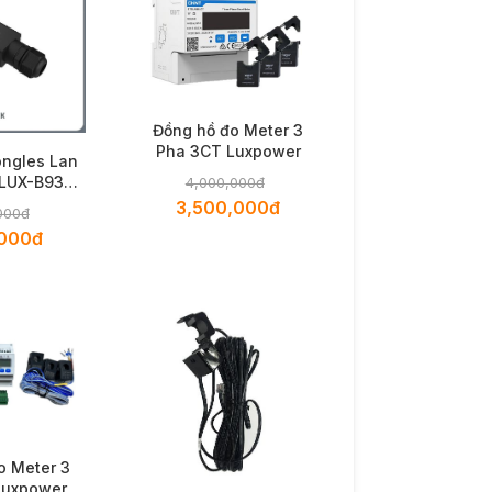
Đồng hồ đo Meter 3
Pha 3CT Luxpower
ongles Lan
LUX-B93-
4,000,000đ
N
3,500,000đ
000đ
,000đ
o Meter 3
Luxpower