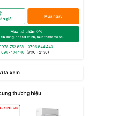
Mua ngay
ào giỏ
Mua trả chậm 0%
 tín dụng, nhà tài chính, mua trước trả sau
0978 752 888
-
0706 844 440
-
-
0967404446
(8:00 - 21:30)
vừa xem
cùng thương hiệu