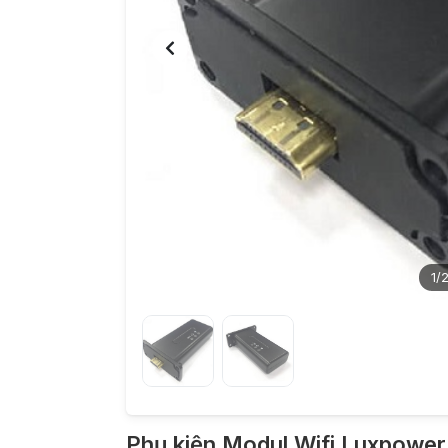
1
/
Phụ kiện Modul Wifi Luxpower