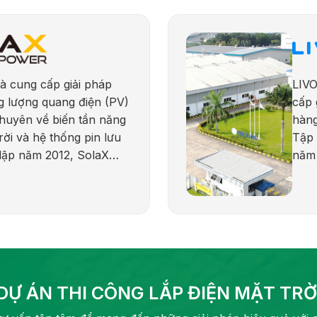
à cung cấp giải pháp
LIVO
g lượng quang điện (PV)
cấp 
chuyên về biến tần năng
hàng
rời và hệ thống pin lưu
Tập 
 lập năm 2012, SolaX
năm 
ến với sự đổi mới, độ tin
dịch
kết phát triển năng
(603
vững. Hãng cung cấp đa
hợp 
hẩm cho các ứng dụng
với 
thương mại, công nghiệp
chắc
iện ích, bao gồm biến
năng
 biến tần chuỗi và pin
quốc
DỰ ÁN THI CÔNG LẮP ĐIỆN MẶT TRỜ
.