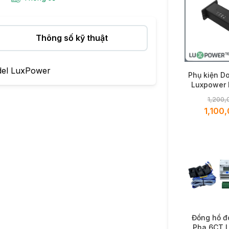
Thông số kỹ thuật
del LuxPower
Phụ kiện D
Luxpower 
LA
1,200,
1,100
Đồng hồ đ
Pha 6CT 