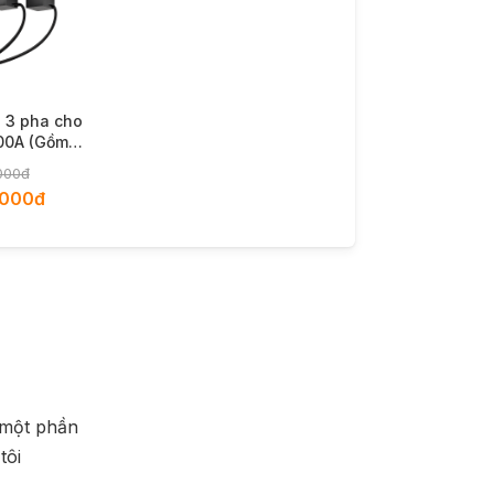
 3 pha cho
00A (Gồm 3
/100mA)
000đ
,000đ
à một phần
tôi