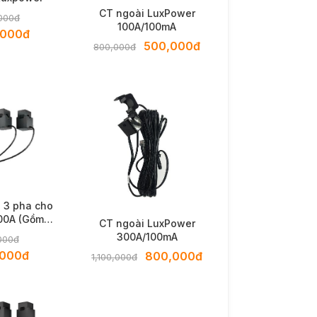
CT ngoài LuxPower
000đ
100A/100mA
,000đ
500,000đ
800,000đ
 3 pha cho
00A (Gồm 3
CT ngoài LuxPower
/100mA)
300A/100mA
000đ
,000đ
800,000đ
1,100,000đ