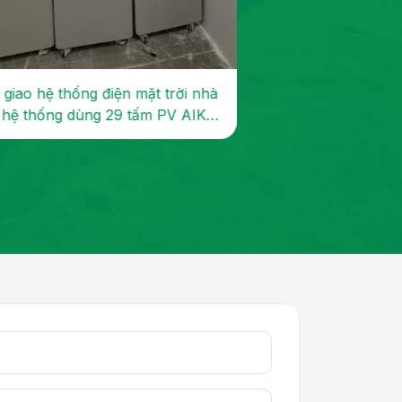
 giao hệ thống điện mặt trời nhà
Dự án Công trình l
, hệ thống dùng 29 tấm PV AIKO
10.8kWp, lưu trữ 
p, biến tần 1...
thiết bị Livoltek, bả.