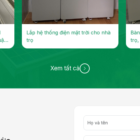
d
Lắp hệ thống điện mặt trời cho nhà
Bàn
uận
trọ
trọ
640W
Xem tất cả