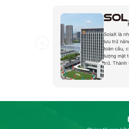
SolaX là nh
lưu trữ năn
toàn cầu, 
lượng mặt t
trữ. Thành
được biết đ
cậy và cam 
lượng bền 
dạng sản p
dân dụng, 
và quy mô t
tần hybrid,
lưu trữ điện