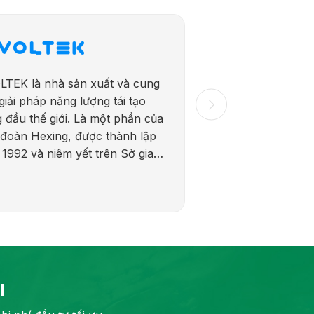
LTEK là nhà sản xuất và cung
giải pháp năng lượng tái tạo
 đầu thế giới. Là một phần của
đoàn Hexing, được thành lập
1992 và niêm yết trên Sở giao
 chứng khoán Thượng Hải
556) năm 2016, LIVOLTEK kết
kiến ​​thức toàn cầu sâu rộng
kinh nghiệm địa phương vững
 để cung cấp các giải pháp
 lượng phù hợp tại hơn 110
 gia.
I