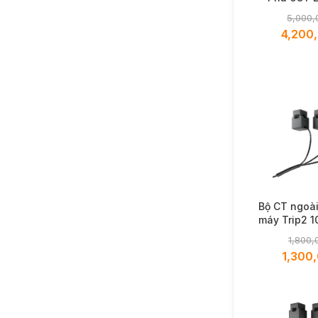
5,000,
4,200
Bộ CT ngoài
máy Trip2 1
CT 100A
1,800,
1,300