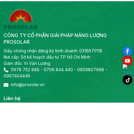
CÔNG TY CỔ PHẦN GIẢI PHÁP NĂNG LƯỢNG
PROSOLAR
Giấy chứng nhận đăng ký kinh doanh: 0318870118
Nơi cấp: Sở kế hoạch đầu tư TP Hồ Chí Minh
Giám đốc: Vi Văn Lương
0978 752 888
-
0706 844 440
-
0909807998
-
0967404446
info@prosolar.vn
Liên hệ
Trụ sở chính
Địa chỉ: 319B2 Lý Thường Kiệt, Phường Phú Thọ, TP Hồ Chí
Minh
Tel:
0978 752 888
-
0706 844 440
-
Email:
0909807998
-
0967404446
info@prosolar.vn