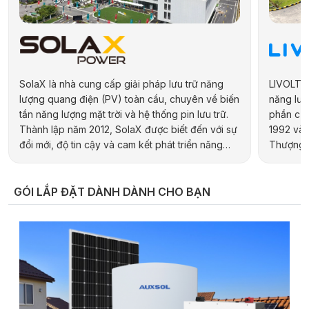
SolaX là nhà cung cấp giải pháp lưu trữ năng
LIVOLTEK
lượng quang điện (PV) toàn cầu, chuyên về biến
năng lượn
tần năng lượng mặt trời và hệ thống pin lưu trữ.
phần của
Thành lập năm 2012, SolaX được biết đến với sự
1992 và 
đổi mới, độ tin cậy và cam kết phát triển năng
Thượng H
lượng bền vững. Hãng cung cấp đa dạng sản
hợp kiến 
phẩm cho các ứng dụng dân dụng, thương mại,
địa phươ
công nghiệp và quy mô tiện ích, bao gồm biến
pháp năn
GÓI LẮP ĐẶT DÀNH DÀNH CHO BẠN
tần hybrid, biến tần chuỗi và pin lưu trữ điện.