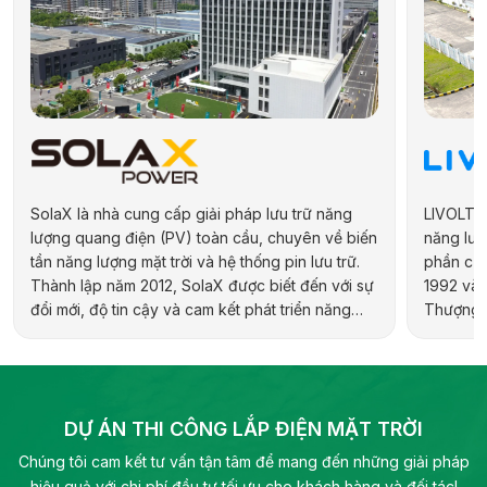
SolaX là nhà cung cấp giải pháp lưu trữ năng
LIVOLTEK
lượng quang điện (PV) toàn cầu, chuyên về biến
năng lượn
tần năng lượng mặt trời và hệ thống pin lưu trữ.
phần của
Thành lập năm 2012, SolaX được biết đến với sự
1992 và 
đổi mới, độ tin cậy và cam kết phát triển năng
Thượng H
lượng bền vững. Hãng cung cấp đa dạng sản
hợp kiến 
phẩm cho các ứng dụng dân dụng, thương mại,
địa phươ
công nghiệp và quy mô tiện ích, bao gồm biến
pháp năn
tần hybrid, biến tần chuỗi và pin lưu trữ điện.
DỰ ÁN THI CÔNG LẮP ĐIỆN MẶT TRỜI
Chúng tôi cam kết tư vấn tận tâm để mang đến những giải pháp
hiệu quả với chi phí đầu tư tối ưu cho khách hàng và đối tác!