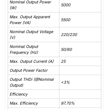
Nominal Output Power
5000
(W)
Max. Output Apparent
5500
Power (VA)
Nominal Output Voltage
220/230
(V)
Nominal Output
50/60
Frequency (Hz)
Max. Output Current (A)
25
Output Power Factor
Output THDi (@Nominal
<3%
Output)
Efficiency
Max. Efficiency
97.70%