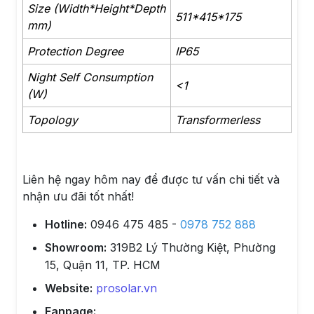
Size (Width*Height*Depth
511*415*175
mm)
Protection Degree
IP65
Night Self Consumption
<1
(W)
Topology
Transformerless
Liên hệ ngay hôm nay để được tư vấn chi tiết và
nhận ưu đãi tốt nhất!
Hotline:
0946 475 485 -
0978 752 888
Showroom:
319B2 Lý Thường Kiệt, Phường
15, Quận 11, TP. HCM
Website:
prosolar.vn
Fanpage: