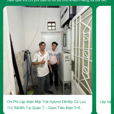
Chi Phí Lắp Điện Mặt Trời Hybrid 13kWp Có Lưu
Lắp hệ t
Trữ 15kWh Tại Quận 7 – Giảm Tiền Điện 5–6...