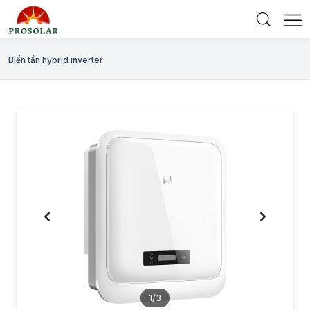
Biến tần hybrid inverter
1
/3