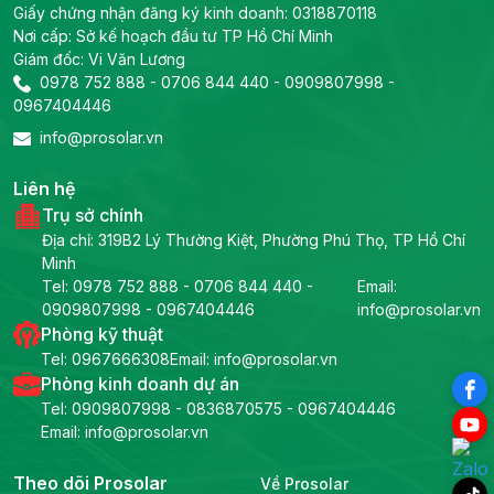
Giấy chứng nhận đăng ký kinh doanh: 0318870118
Nơi cấp: Sở kế hoạch đầu tư TP Hồ Chí Minh
Giám đốc: Vi Văn Lương
0978 752 888
-
0706 844 440
-
0909807998
-
0967404446
info@prosolar.vn
Liên hệ
Trụ sở chính
Địa chỉ: 319B2 Lý Thường Kiệt, Phường Phú Thọ, TP Hồ Chí
Minh
Tel:
0978 752 888
-
0706 844 440
-
Email:
0909807998
-
0967404446
info@prosolar.vn
Phòng kỹ thuật
Tel:
0967666308
Email: info@prosolar.vn
Phòng kinh doanh dự án
Tel:
0909807998
-
0836870575
-
0967404446
Email: info@prosolar.vn
Theo dõi Prosolar
Về Prosolar