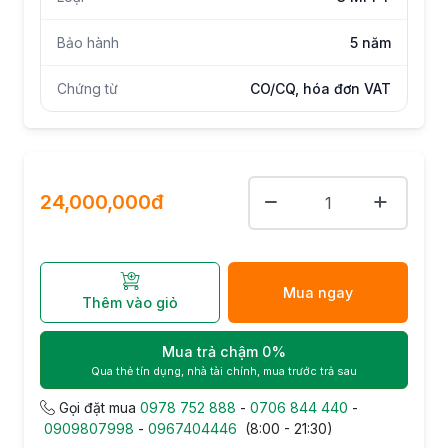
Bảo hành
5 năm
Chứng từ
CO/CQ, hóa đơn VAT
24,000,000đ
Mua ngay
Thêm vào giỏ
Mua trả chậm 0%
Qua thẻ tín dụng, nhà tài chính, mua trước trả sau
Gọi đặt mua
0978 752 888
-
0706 844 440
-
0909807998
-
0967404446
(8:00 - 21:30)