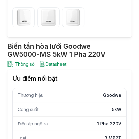
Biến tần hòa lưới Goodwe
GW5000-MS 5kW 1 Pha 220V
Thông số
Datasheet
Ưu điểm nổi bật
Thương hiệu
Goodwe
Công suất
5kW
Điện áp ngõ ra
1 Pha 220V
Loại
3 MPPT