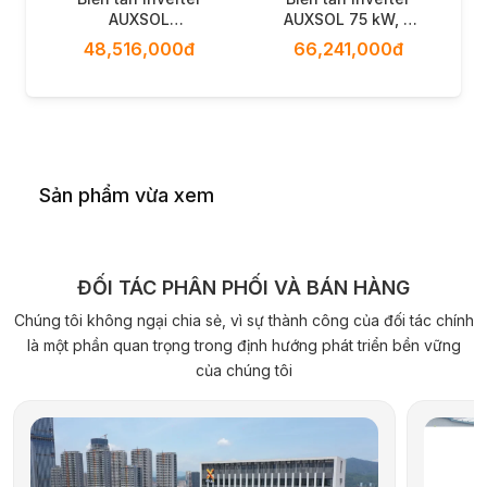
AUXSOL
AUXSOL 75 kW, 3
ASN‑50TL‑G2 – 50
Pha
48,516,000đ
66,241,000đ
kW, 3 Pha
Sản phẩm vừa xem
ĐỐI TÁC PHÂN PHỐI VÀ BÁN HÀNG
Chúng tôi không ngại chia sẻ, vì sự thành công của đối tác chính
là một phần quan trọng trong định hướng phát triển bền vững
của chúng tôi