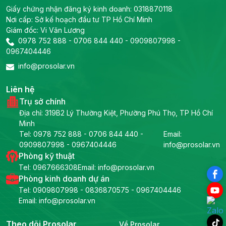
Giấy chứng nhận đăng ký kinh doanh: 0318870118
Nơi cấp: Sở kế hoạch đầu tư TP Hồ Chí Minh
Giám đốc: Vi Văn Lương
0978 752 888
-
0706 844 440
-
0909807998
-
0967404446
info@prosolar.vn
Liên hệ
Trụ sở chính
Địa chỉ: 319B2 Lý Thường Kiệt, Phường Phú Thọ, TP Hồ Chí
Minh
Tel:
0978 752 888
-
0706 844 440
-
Email:
0909807998
-
0967404446
info@prosolar.vn
Phòng kỹ thuật
Tel:
0967666308
Email: info@prosolar.vn
Phòng kinh doanh dự án
Tel:
0909807998
-
0836870575
-
0967404446
Email: info@prosolar.vn
Theo dõi Prosolar
Về Prosolar