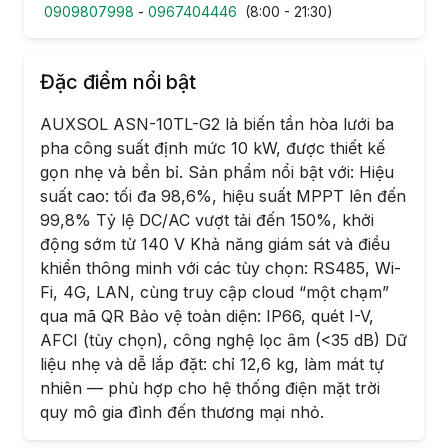
0909807998
-
0967404446
(8:00 - 21:30)
Đặc điểm nổi bật
AUXSOL ASN-10TL-G2 là biến tần hòa lưới ba
pha công suất định mức 10 kW, được thiết kế
gọn nhẹ và bền bỉ. Sản phẩm nổi bật với: Hiệu
suất cao: tối đa 98,6%, hiệu suất MPPT lên đến
99,8% Tỷ lệ DC/AC vượt tải đến 150%, khởi
động sớm từ 140 V Khả năng giám sát và điều
khiển thông minh với các tùy chọn: RS485, Wi-
Fi, 4G, LAN, cùng truy cập cloud “một chạm”
qua mã QR Bảo vệ toàn diện: IP66, quét I-V,
AFCI (tùy chọn), công nghệ lọc âm (<35 dB) Dữ
liệu nhẹ và dễ lắp đặt: chỉ 12,6 kg, làm mát tự
nhiên — phù hợp cho hệ thống điện mặt trời
quy mô gia đình đến thương mại nhỏ.