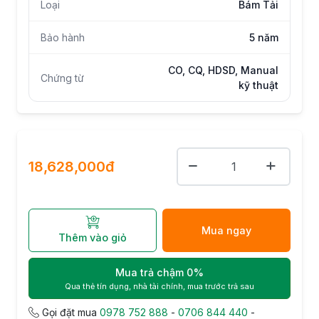
Loại
Bám Tải
Bảo hành
5 năm
CO, CQ, HDSD, Manual
Chứng từ
kỹ thuật
18,628,000đ
Mua ngay
Thêm vào giỏ
Mua trả chậm 0%
Qua thẻ tín dụng, nhà tài chính, mua trước trả sau
Gọi đặt mua
0978 752 888
-
0706 844 440
-