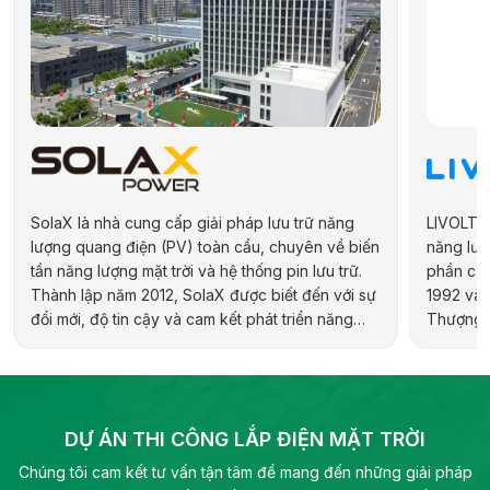
SolaX là nhà cung cấp giải pháp lưu trữ năng
LIVOLTEK
lượng quang điện (PV) toàn cầu, chuyên về biến
năng lượn
tần năng lượng mặt trời và hệ thống pin lưu trữ.
phần của
Thành lập năm 2012, SolaX được biết đến với sự
1992 và 
đổi mới, độ tin cậy và cam kết phát triển năng
Thượng H
lượng bền vững. Hãng cung cấp đa dạng sản
hợp kiến 
phẩm cho các ứng dụng dân dụng, thương mại,
địa phươ
công nghiệp và quy mô tiện ích, bao gồm biến
pháp năn
tần hybrid, biến tần chuỗi và pin lưu trữ điện.
DỰ ÁN THI CÔNG LẮP ĐIỆN MẶT TRỜI
Chúng tôi cam kết tư vấn tận tâm để mang đến những giải pháp